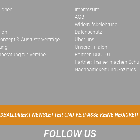
tionen
Impressum
AGB
Widerrufsbelehrung
tion
Datenschutz
onzept & Ausrüsterverträge
Über uns
kung
Unsere Filialen
hberatung für Vereine
Partner: BBU ´01
Partner: Trainer machen Schu
Nachhaltigkeit und Soziales
DBALLDIREKT-NEWSLETTER UND VERPASSE KEINE NEUIGKEIT
FOLLOW US