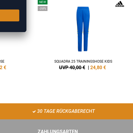
NEW
-38%
OSE
SQUADRA 25 TRAININGSHOSE KIDS
2
€
UVP 40,00 €
|
24,80
€
30 TAGE RÜCKGABERECHT
ZAHLUNGSARTEN