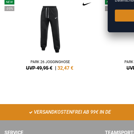
NEW
NEW
-35%
-35%
PARK 26 JOGGINGHOSE
PARK
UVP 49,95 €
|
32,47
€
UVP
VERSANDKOSTENFREI AB 99€ IN DE
SERVICE
TEAMSPORT