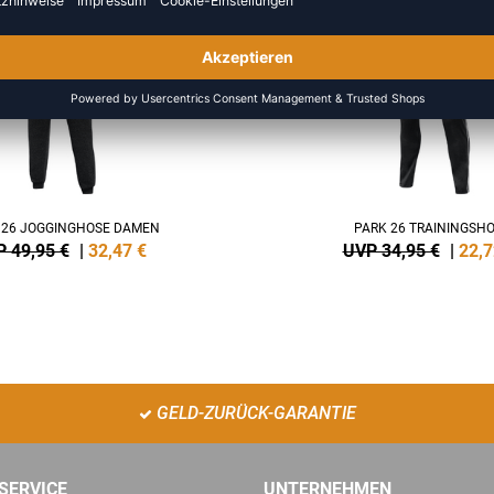
NEW
-35%
 26 JOGGINGHOSE DAMEN
PARK 26 TRAININGSH
 49,95 €
|
32,47
€
UVP 34,95 €
|
22,7
GELD-ZURÜCK-GARANTIE
SERVICE
UNTERNEHMEN