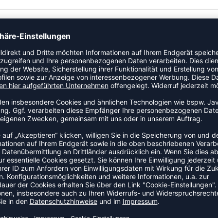
ikel der Kategorie Trainingshose an den Start. Dieses Modell
für Training und Wettkampf, der Beinfreiheit und Sitzkomfort
ZULETZT ANGESEHEN
US DER KATEGORIE TRAININ