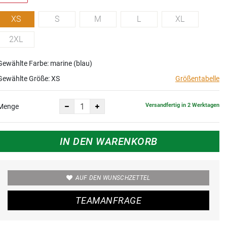
XS
S
M
L
XL
2XL
Gewählte Farbe: marine (blau)
Gewählte Größe:
XS
Größentabelle
Versandfertig in 2 Werktagen
Menge
IN DEN WARENKORB
AUF DEN WUNSCHZETTEL
TEAMANFRAGE