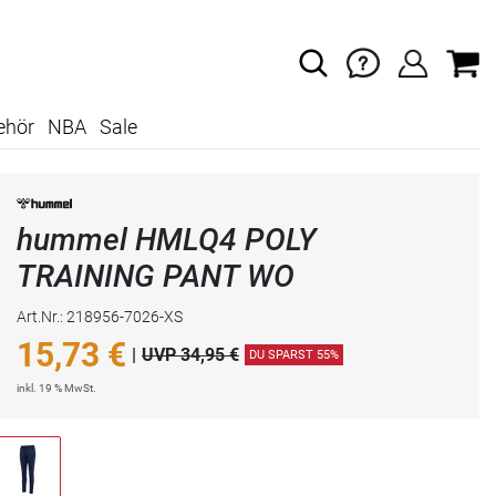
ehör
NBA
Sale
hummel HMLQ4 POLY
TRAINING PANT WO
Art.Nr.: 218956-7026-XS
15,73
€
|
UVP 34,95 €
DU SPARST 55%
inkl. 19 % MwSt.