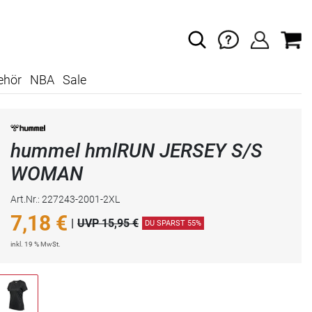
ehör
NBA
Sale
hummel hmlRUN JERSEY S/S
WOMAN
Art.Nr.: 227243-2001-2XL
7,18
€
|
UVP 15,95 €
DU SPARST 55%
inkl. 19 % MwSt.