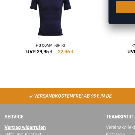
HG COMP T-SHIRT
P
UVP 29,95 €
|
22,46
€
UVP
VERSANDKOSTENFREI AB 99€ IN DE
SERVICE
TEAMSPORT
Vertrag widerrufen
Vereinskollek
Hilfe und Kontakt
Kataloge