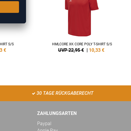
HIRT S/S
HMLCORE XK CORE POLY T-SHIRT S/S
3
€
UVP 22,95 €
|
10,33
€
30 TAGE RÜCKGABERECHT
ZAHLUNGSARTEN
Paypal
Apple Pay