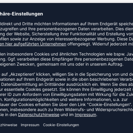
aterial, das dich trocken und bequem hält. Reflektierende
Bewegungsfreiheit gewährleistet. Perfekt für aktive
ZULETZT ANGESEHEN
HR AUS DER KATEGORIE T-SHI
SALE
-55%