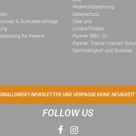
Widerrufsbelehrung
tion
Datenschutz
onzept & Ausrüsterverträge
Über uns
kung
Unsere Filialen
hberatung für Vereine
Partner: BBU ´01
Partner: Trainer machen Schu
Nachhaltigkeit und Soziales
DBALLDIREKT-NEWSLETTER UND VERPASSE KEINE NEUIGKEIT
FOLLOW US