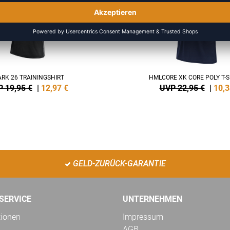
ARK 26 TRAININGSHIRT
HMLCORE XK CORE POLY T-S
 19,95 €
|
12,97
€
UVP 22,95 €
|
10,3
GELD-ZURÜCK-GARANTIE
SERVICE
UNTERNEHMEN
tionen
Impressum
AGB