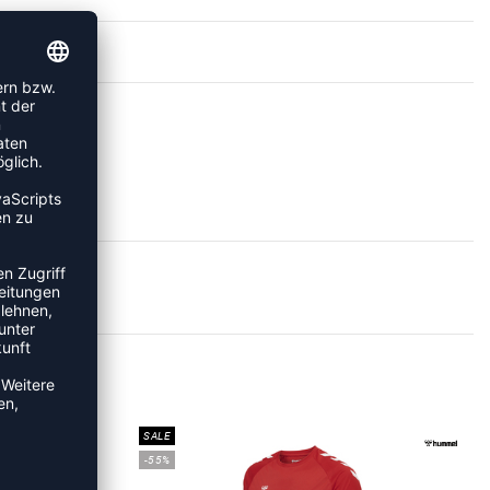
RTS
SALE
-55%