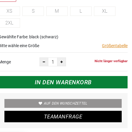
XS
S
M
L
XL
2XL
Gewählte Farbe: black (schwarz)
Bitte wähle eine Größe
Größentabelle
Nicht länger verfügbar
Menge
IN DEN WARENKORB
AUF DEN WUNSCHZETTEL
TEAMANFRAGE