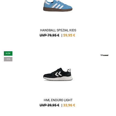
HANDBALL SPEZIAL KIDS
UVP 79,95 €
|
59,95
€
NEW
-15%
HML ENDURO LIGHT
UVP 39,95 €
|
33,96
€