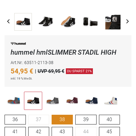
hummel hmlSLIMMER STADIL HIGH
Art.Nr.: 63511-2113-38
54,95
€
|
UVP 69,95 €
DU SPARST 21%
inkl. 19 % MwSt.
36
37
38
39
40
41
42
43
44
45