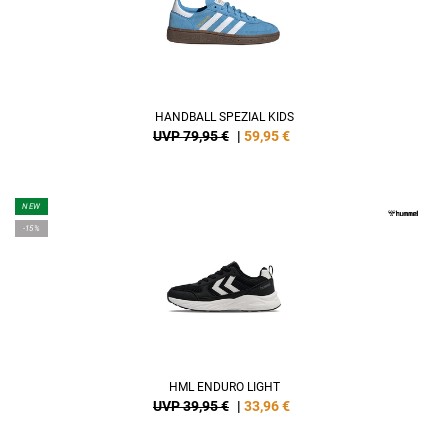
HANDBALL SPEZIAL KIDS
UVP 79,95 €
|
59,95
€
NEW
-15%
HML ENDURO LIGHT
UVP 39,95 €
|
33,96
€