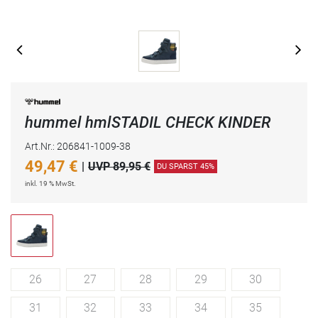
hummel hmlSTADIL CHECK KINDER
Art.Nr.: 206841-1009-38
49,47
€
|
UVP 89,95 €
DU SPARST 45%
inkl. 19 % MwSt.
26
27
28
29
30
31
32
33
34
35