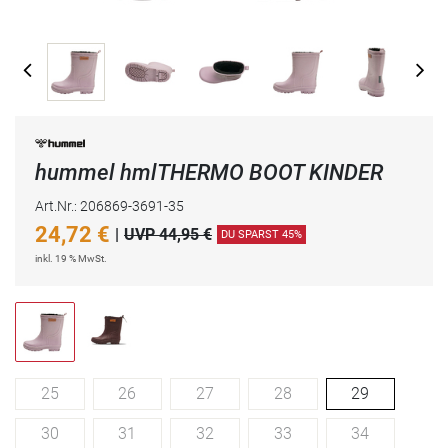
hummel hmlTHERMO BOOT KINDER
Art.Nr.: 206869-3691-35
24,72
€
|
UVP 44,95 €
DU SPARST 45%
inkl. 19 % MwSt.
25
26
27
28
29
30
31
32
33
34