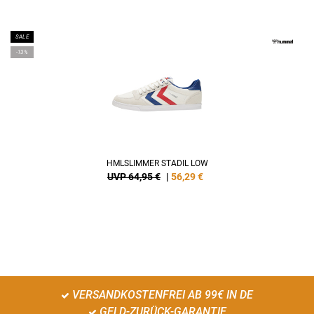
SALE
-13%
HMLSLIMMER STADIL LOW
UVP 64,95 €
|
56,29
€
VERSANDKOSTENFREI AB 99€ IN DE
GELD-ZURÜCK-GARANTIE