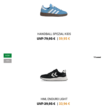
HANDBALL SPEZIAL KIDS
UVP 79,95 €
|
59,95
€
NEW
-15%
HML ENDURO LIGHT
UVP 39,95 €
|
33,96
€