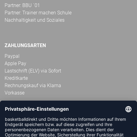
Partner: BBU ´01
Partner: Trainer machen Schule
Nachhaltigkeit und Soziales
ZAHLUNGSARTEN
Paypal
Apple Pay
Lastschrift (ELV) via Sofort
Kreditkarte
Rechnungskauf via Klarna
Vorkasse
ABONNIERE JETZT DEN KOSTENLOSEN
HANDBALLDIREKT-NEWSLETTER UND VERPASSE KEINE
NEUIGKEIT ODER AKTION MEHR.