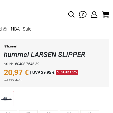
ehör
NBA
Sale
hummel LARSEN SLIPPER
Art.Nr.: 60405-7648-39
20,97
€
|
UVP 29,95 €
DU SPARST 30%
inkl. 19 % MwSt.