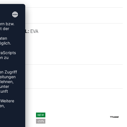
EVA
MATERIAL:
CHUHE
NEW
-20%