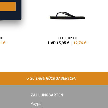
NT
FLIP FLOP 1.0
1
€
UVP 15,95 €
|
12,76
€
30 TAGE RÜCKGABERECHT
ZAHLUNGSARTEN
Paypal