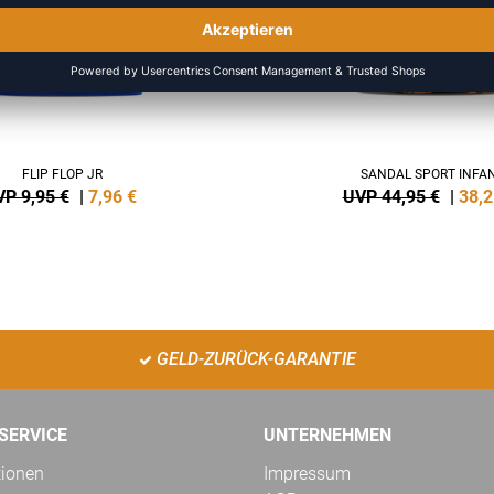
FLIP FLOP JR
SANDAL SPORT INFA
P 9,95 €
|
7,96
€
UVP 44,95 €
|
38,2
GELD-ZURÜCK-GARANTIE
SERVICE
UNTERNEHMEN
tionen
Impressum