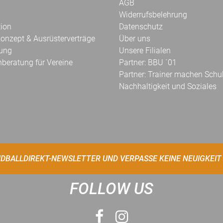
AGB
Widerrufsbelehrung
tion
Datenschutz
onzept & Ausrüsterverträge
Über uns
kung
Unsere Filialen
hberatung für Vereine
Partner: BBU ´01
Partner: Trainer machen Schu
Nachhaltigkeit und Soziales
DBALLDIREKT-NEWSLETTER UND VERPASSE KEINE NEUIGKEIT
FOLLOW US