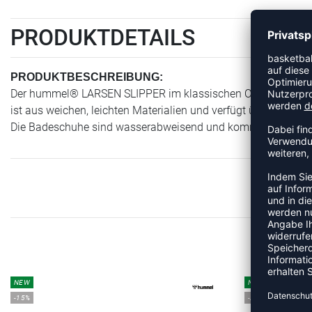
PRODUKTDETAILS
PRODUKTBESCHREIBUNG:
Der hummel® LARSEN SLIPPER im klassischen Oldschool-Design
ist aus weichen, leichten Materialien und verfügt über eine 
Die Badeschuhe sind wasserabweisend und kommen mit den cha
MEHR
NEW
NEW
-15%
-20%