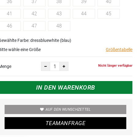
36
37
38
39
40
41
42
43
44
45
46
47
48
Gewählte Farbe: dressbluewhite (blau)
Bitte wähle eine Größe
Größentabelle
Nicht länger verfügbar
Menge
IN DEN WARENKORB
AUF DEN WUNSCHZETTEL
TEAMANFRAGE