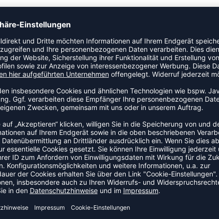
 ist ideal für Dusche, Schwimmbad oder für den Alltag. Er
Zwischensohle/Laufsohle aus EVA-Schaum für mehr Flexibiltät.
rakteristischen Winkeln für einen sportlichen Look.
ZULETZT ANGESEHEN
 AUS DER KATEGORIE BADES
NEW
-15%