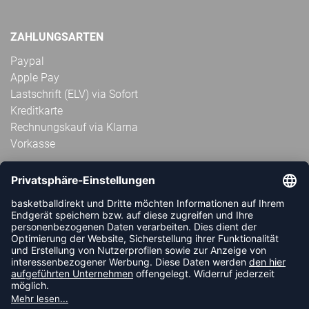
ZAHLUNGSARTEN
Paypal
Apple Pay
Lastschrift (ELV) via Sofort
Kreditkarte
Rechnungskauf via Klarna
Vorkasse
ABONNIERE JETZT DEN KOSTENLOSEN
HANDBALLDIREKT-NEWSLETTER UND VERPASSE KEINE
NEUIGKEIT ODER AKTION MEHR.
JETZT ANMELDEN
FOLLOW US