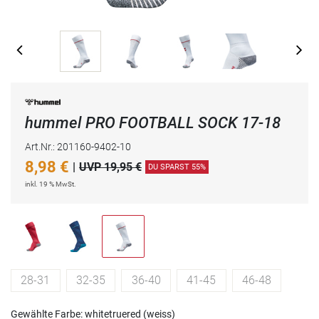
hummel PRO FOOTBALL SOCK 17-18
Art.Nr.: 201160-9402-10
8,98
€
|
UVP 19,95 €
DU SPARST 55%
inkl. 19 % MwSt.
28-31
32-35
36-40
41-45
46-48
Gewählte Farbe: whitetruered (weiss)