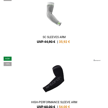
SC SLEEVES ARM
UVP 44,90 €
|
35,92
€
NEW
-10%
HIGH-PERFORMANCE SLEEVE ARM
UVP 60,00 €
|
54,00
€