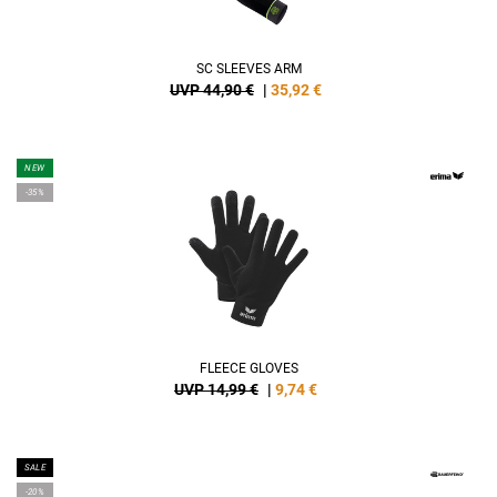
SC SLEEVES ARM
UVP 44,90 €
|
35,92
€
NEW
-35%
FLEECE GLOVES
UVP 14,99 €
|
9,74
€
SALE
-20%