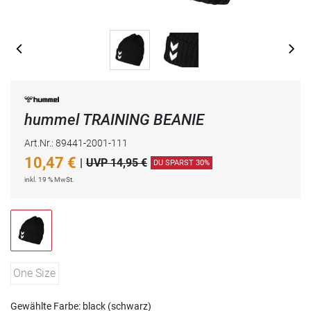
hummel TRAINING BEANIE
Art.Nr.: 89441-2001-111
10,47
€
|
UVP 14,95 €
DU SPARST 30%
inkl. 19 % MwSt.
One Size
Gewählte Farbe: black (schwarz)