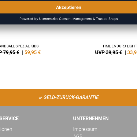
NDBALL SPEZIAL KIDS
HML ENDURO LIGHT
 79,95 €
|
59,95
€
UVP 39,95 €
|
33,9
GELD-ZURÜCK-GARANTIE
SERVICE
UNTERNEHMEN
tionen
Impressum
AGB