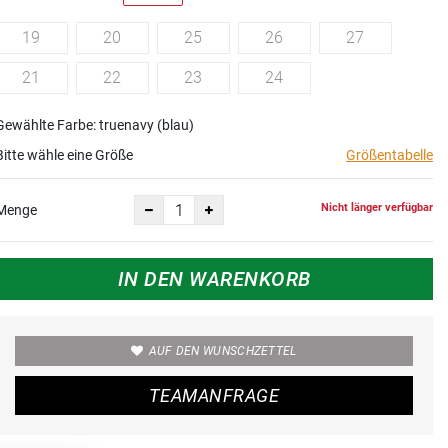
19
20
25
26
27
21
22
23
24
Gewählte Farbe: truenavy (blau)
Bitte wähle eine Größe
Größentabelle
Nicht länger verfügbar
Menge
IN DEN WARENKORB
AUF DEN WUNSCHZETTEL
TEAMANFRAGE