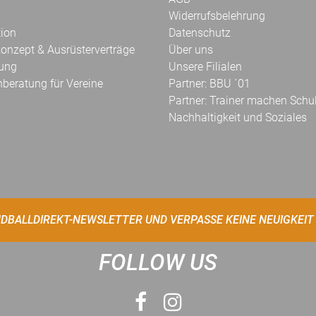
Widerrufsbelehrung
tion
Datenschutz
onzept & Ausrüsterverträge
Über uns
kung
Unsere Filialen
hberatung für Vereine
Partner: BBU ´01
Partner: Trainer machen Schu
Nachhaltigkeit und Soziales
DBALLDIREKT-NEWSLETTER UND VERPASSE KEINE NEUIGKEIT
FOLLOW US