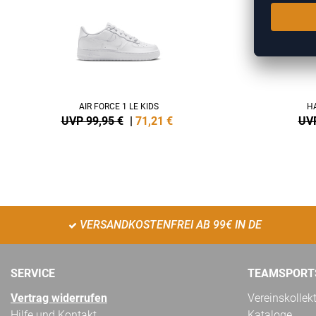
AIR FORCE 1 LE KIDS
HA
UVP 99,95 €
|
71,21
€
UVP
VERSANDKOSTENFREI AB 99€ IN DE
SERVICE
TEAMSPORT
Vertrag widerrufen
Vereinskollek
Hilfe und Kontakt
Kataloge