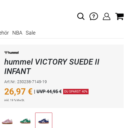
ehör
NBA
Sale
hummel VICTORY SUEDE II
INFANT
Art.Nr.: 230238-7149-19
26,97
€
|
UVP 44,95 €
DU SPARST 40%
inkl. 19 % MwSt.