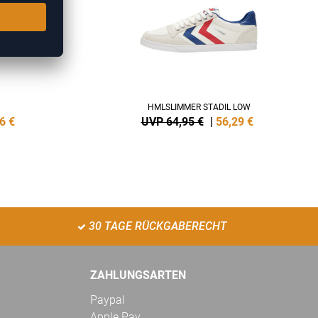
HMLSLIMMER STADIL LOW
6
€
UVP 64,95 €
|
56,29
€
30 TAGE RÜCKGABERECHT
ZAHLUNGSARTEN
Paypal
Apple Pay