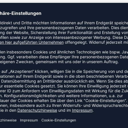
tiven Materialien, die die Füße trocken und bequem halten.
lle Passform. Hergestellt aus echtem Leder für zusätzlichen
ZULETZT ANGESEHEN
HR AUS DER KATEGORIE SNEA
NEW
-15%