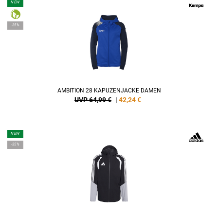
NEW
-35%
AMBITION 28 KAPUZENJACKE DAMEN
UVP 64,99 €
|
42,24
€
NEW
-35%