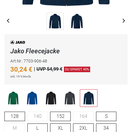
Jako Fleecejacke
Art.Nr.: 7703-906-48
30,24
€
|
UVP 54,99 €
DU SPARST 45%
inkl. 19 % MwSt.
128
140
152
164
S
M
L
XL
2XL
34