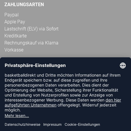
ZAHLUNGSARTEN
Paypal
Apple Pay
Lastschrift (ELV) via Sofort
Kreditkarte
Rechnungskauf via Klarna
Vorkasse
ABONNIERE JETZT DEN KOSTENLOSEN
HANDBALLDIREKT-NEWSLETTER UND VERPASSE KEINE
NEUIGKEIT ODER AKTION MEHR.
JETZT ANMELDEN
FOLLOW US