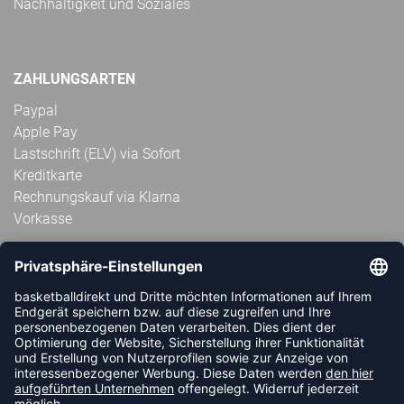
Nachhaltigkeit und Soziales
ZAHLUNGSARTEN
Paypal
Apple Pay
Lastschrift (ELV) via Sofort
Kreditkarte
Rechnungskauf via Klarna
Vorkasse
ABONNIERE JETZT DEN KOSTENLOSEN
HANDBALLDIREKT-NEWSLETTER UND VERPASSE KEINE
NEUIGKEIT ODER AKTION MEHR.
JETZT ANMELDEN