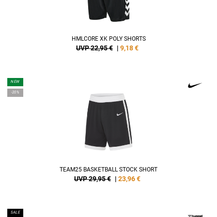
HMLCORE XK POLY SHORTS
UVP 22,95 €
|
9,18
€
NEW
-20%
TEAM25 BASKETBALL STOCK SHORT
UVP 29,95 €
|
23,96
€
SALE