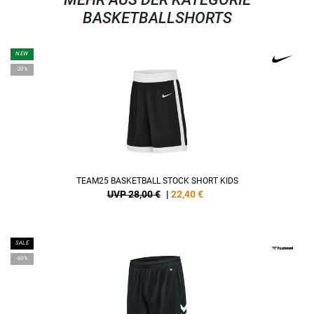
BASKETBALLSHORTS
NEW
-20%
TEAM25 BASKETBALL STOCK SHORT KIDS
UVP 28,00 €
|
22,40
€
SALE
-60%