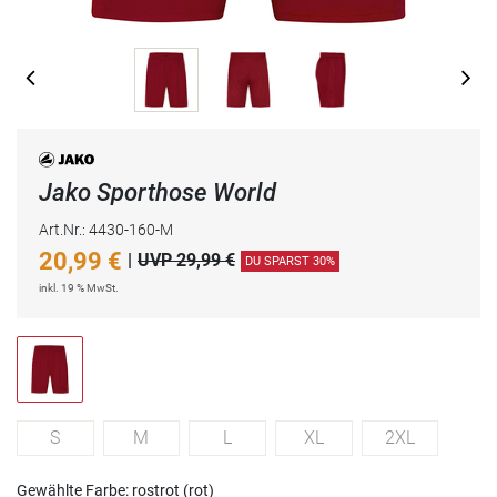
Jako Sporthose World
Art.Nr.: 4430-160-M
20,99
€
|
UVP 29,99 €
DU SPARST 30%
inkl. 19 % MwSt.
S
M
L
XL
2XL
Gewählte Farbe: rostrot (rot)