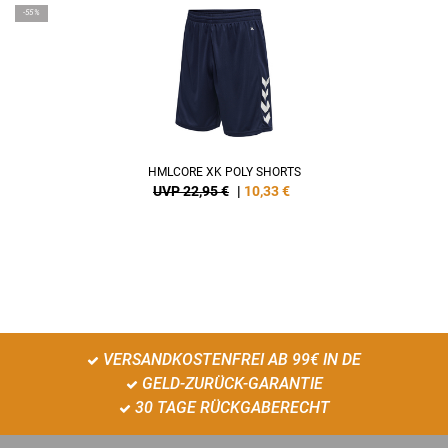
-55%
HMLCORE XK POLY SHORTS
UVP 22,95 €
|
10,33
€
VERSANDKOSTENFREI AB 99€ IN DE
GELD-ZURÜCK-GARANTIE
30 TAGE RÜCKGABERECHT