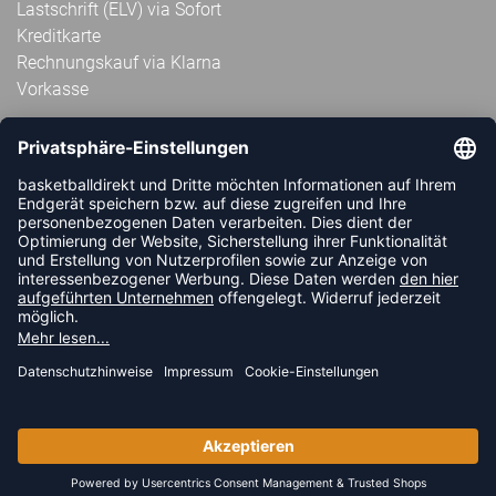
Lastschrift (ELV) via Sofort
Kreditkarte
Rechnungskauf via Klarna
Vorkasse
ABONNIERE JETZT DEN KOSTENLOSEN
HANDBALLDIREKT-NEWSLETTER UND VERPASSE KEINE
NEUIGKEIT ODER AKTION MEHR.
JETZT ANMELDEN
FOLLOW US
© 2026 Ballsportdirekt.de GmbH und Co. KG