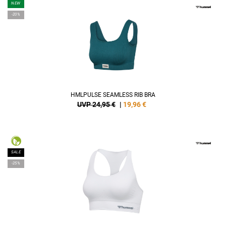
NEW
-20%
HMLPULSE SEAMLESS RIB BRA
UVP 24,95 €
|
19,96
€
SALE
-25%