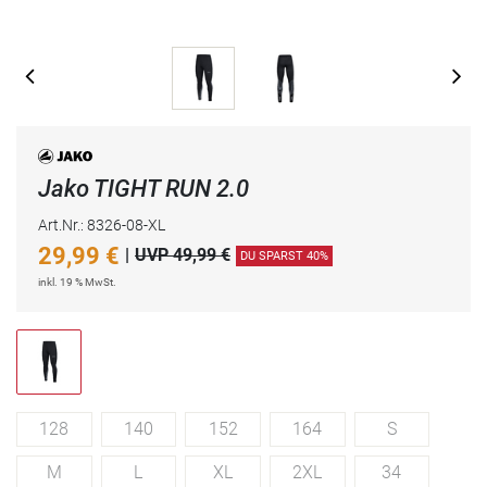
Jako TIGHT RUN 2.0
Art.Nr.: 8326-08-XL
29,99
€
|
UVP 49,99 €
DU SPARST 40%
inkl. 19 % MwSt.
128
140
152
164
S
M
L
XL
2XL
34