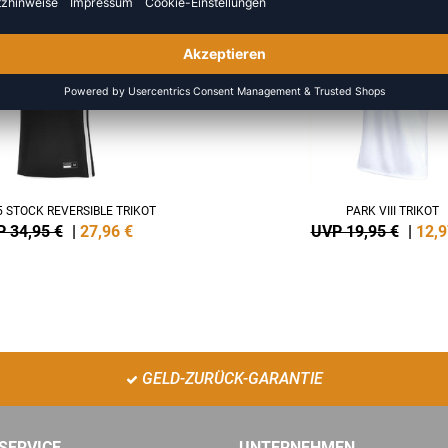
NEW
-35%
 STOCK REVERSIBLE TRIKOT
PARK VIII TRIKOT
 34,95 €
|
27,96
€
UVP 19,95 €
|
12,9
GELD-ZURÜCK-GARANTIE
SERVICE
UNTERNEHMEN