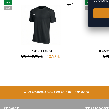
NEW
NEW
-35%
-20%
PARK VIII TRIKOT
TEAM25
UVP 19,95 €
|
12,97
€
UVP
VERSANDKOSTENFREI AB 99€ IN DE
SERVICE
TEAMSPORT