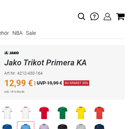
ehör
NBA
Sale
Jako Trikot Primera KA
Art.Nr.: 4212-430-164
12,99
€
|
UVP 19,99 €
DU SPARST 35%
inkl. 19 % MwSt.