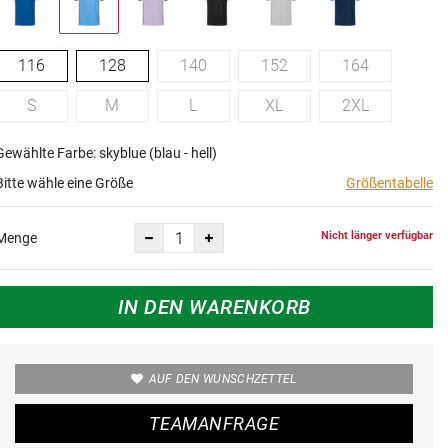
116
128
140
152
164
S
M
L
XL
2XL
Gewählte Farbe: skyblue (blau - hell)
Bitte wähle eine Größe
Größentabelle
Nicht länger verfügbar
Menge
IN DEN WARENKORB
AUF DEN WUNSCHZETTEL
TEAMANFRAGE