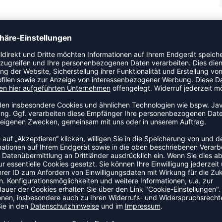
 Dieses Modell ist speziell für Kinder ausgelegt. Der luftige
ing und Wettkampf.
ZULETZT ANGESEHEN
S DER KATEGORIE BASKETBAL