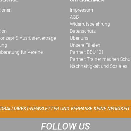
tionen
Impressum
AGB
Widerrufsbelehrung
tion
Datenschutz
onzept & Ausrüsterverträge
Über uns
kung
Unsere Filialen
hberatung für Vereine
Partner: BBU ´01
Partner: Trainer machen Schu
Nachhaltigkeit und Soziales
DBALLDIREKT-NEWSLETTER UND VERPASSE KEINE NEUIGKEIT
FOLLOW US