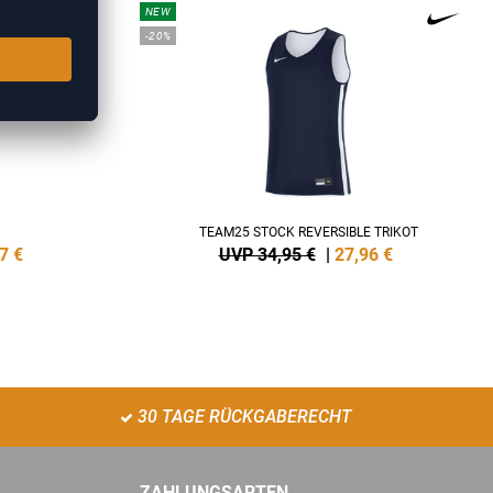
NEW
-20%
TEAM25 STOCK REVERSIBLE TRIKOT
7
€
UVP 34,95 €
|
27,96
€
30 TAGE RÜCKGABERECHT
ZAHLUNGSARTEN