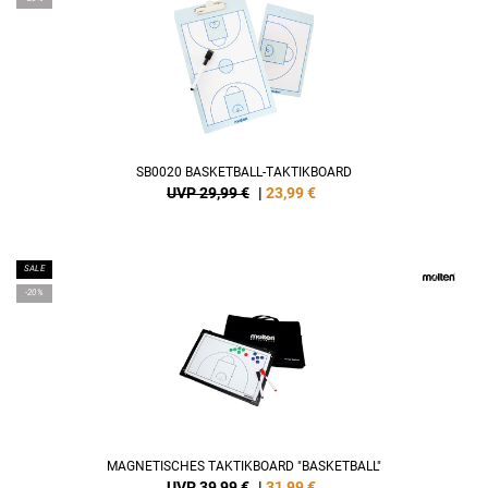
SB0020 BASKETBALL-TAKTIKBOARD
UVP 29,99 €
|
23,99
€
SALE
-20%
MAGNETISCHES TAKTIKBOARD "BASKETBALL"
UVP 39,99 €
|
31,99
€