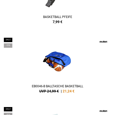
BASKETBALL PFEIFE
7,99
€
SALE
-15%
EB0046-B BALLTASCHE BASKETBALL
UVP 24,99 €
|
21,24
€
SALE
-20%