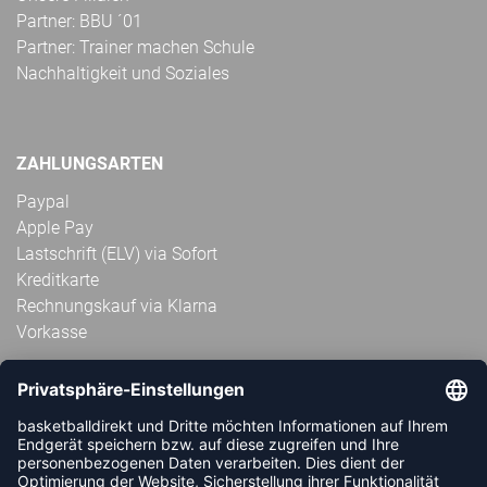
Partner: BBU ´01
Partner: Trainer machen Schule
Nachhaltigkeit und Soziales
ZAHLUNGSARTEN
Paypal
Apple Pay
Lastschrift (ELV) via Sofort
Kreditkarte
Rechnungskauf via Klarna
Vorkasse
ABONNIERE JETZT DEN KOSTENLOSEN
HANDBALLDIREKT-NEWSLETTER UND VERPASSE KEINE
NEUIGKEIT ODER AKTION MEHR.