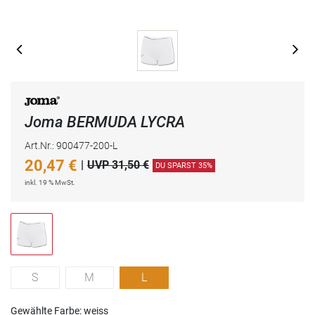
Joma BERMUDA LYCRA
Art.Nr.: 900477-200-L
20,47
€
|
UVP 31,50 €
DU SPARST 35%
inkl. 19 % MwSt.
S
M
L
Gewählte Farbe: weiss