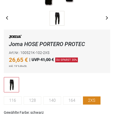
Joma HOSE PORTERO PROTEC
Art.Nr.: 100521K-102-2XS
26,65
€
|
UVP 41,00 €
DU SPARST 35%
inkl. 19 % MwSt.
116
128
140
164
2XS
Gewählte Farbe: schwarz