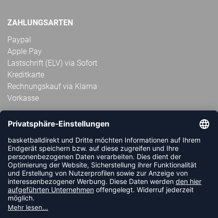
ZAHLUNGSARTEN
Paypal
Apple Pay
Lastschrift (ELV) via Sofort
Kreditkarte
Rechnungskauf via Klarna
Vorkasse
ABONNIERE JETZT DEN KOSTENLOSEN
HANDBALLDIREKT-NEWSLETTER UND VERPASSE KEINE
NEUIGKEIT ODER AKTION MEHR.
JETZT ANMELDEN
FOLLOW US