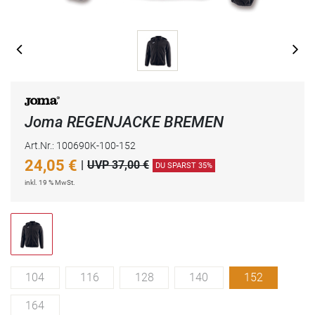
Joma REGENJACKE BREMEN
Art.Nr.: 100690K-100-152
24,05
€
|
UVP 37,00 €
DU SPARST 35%
inkl. 19 % MwSt.
104
116
128
140
152
164