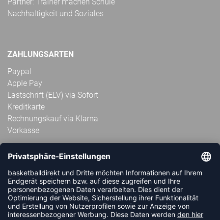
Partner: Trainer machen Schule
Nachhaltigkeit und Soziales
ZAHLUNGSARTEN
Paypal
Apple Pay
Lastschrift (ELV) via Sofort
Kreditkarte
Rechnungskauf via Klarna
Vorkasse
ABONNIERE JETZT DEN KOSTENLOSEN
HANDBALLDIREKT-NEWSLETTER UND VERPASSE KEINE
NEUIGKEIT ODER AKTION MEHR.
JETZT ANMELDEN