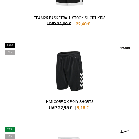
TEAM25 BASKETBALL STOCK SHORT KIDS
UVP 28,00 €
|
22,40
€
SALE
-60%
HMLCORE XK POLY SHORTS
UVP 22,95 €
|
9,18
€
NEW
-20%