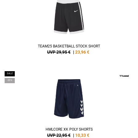
TEAM25 BASKETBALL STOCK SHORT
UVP 29,95 €
|
23,96
€
SALE
-55%
HMLCORE XK POLY SHORTS
UVP 22,95 €
|
10,33
€