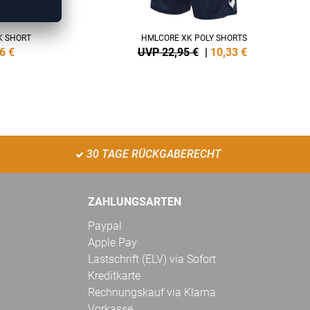
K SHORT
HMLCORE XK POLY SHORTS
6
€
UVP 22,95 €
|
10,33
€
30 TAGE RÜCKGABERECHT
ZAHLUNGSARTEN
Paypal
Apple Pay
Lastschrift (ELV) via Sofort
Kreditkarte
Rechnungskauf via Klarna
Vorkasse