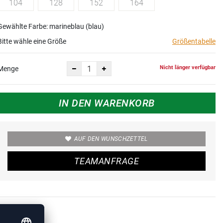
104
128
152
164
Gewählte Farbe: marineblau (blau)
Bitte wähle eine Größe
Größentabelle
Nicht länger verfügbar
Menge
IN DEN WARENKORB
AUF DEN WUNSCHZETTEL
TEAMANFRAGE