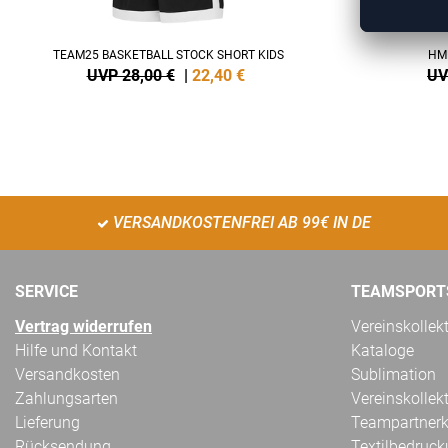
TEAM25 BASKETBALL STOCK SHORT KIDS
HM
UVP 28,00 €
|
22,40
€
UV
VERSANDKOSTENFREI AB 99€ IN DE
SERVICE
TEAMSPORT
Vertrag widerrufen
Vereinskollek
Hilfe und Kontakt
Kataloge
Versandkosten
Sublimation
Zahlungsarten
Vereinskollek
Lieferung
Teampartnerk
Rücksendung
Textilbedruc