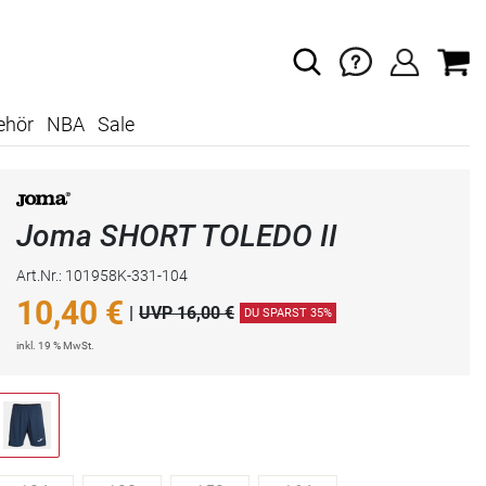
ehör
NBA
Sale
Joma SHORT TOLEDO II
Art.Nr.: 101958K-331-104
10,40
€
|
UVP 16,00 €
DU SPARST 35%
inkl. 19 % MwSt.