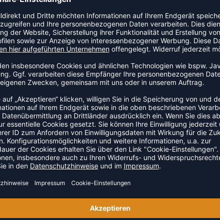
r unteren Rückseite und der Seite für erhöhte
sticktes Logo.
ZULETZT ANGESEHEN
S DER KATEGORIE BASKETBA
NEW
-20%