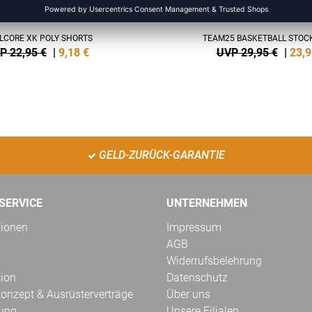
LCORE XK POLY SHORTS
TEAM25 BASKETBALL STOC
P 22,95 €
|
9,18
€
UVP 29,95 €
|
23,9
GELD-ZURÜCK-GARANTIE
SERVICE
UNTERNEHMEN
tionen
Impressum
AGB
Widerrufsbelehrung
tion
Datenschutz
onzept & Ausrüsterverträge
Über uns
kung
Unsere Filialen