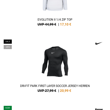
EVOLUTION II 1/4 ZIP TOP
UVP 44,99 €
|
17,10
€
SALE
-25%
DRI-FIT PARK FIRST LAYER SOCCER JERSEY HERREN
UVP 27,99 €
|
20,99
€
NEW