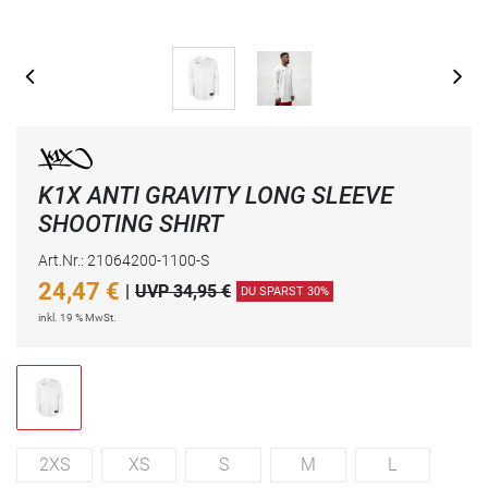
K1X ANTI GRAVITY LONG SLEEVE
SHOOTING SHIRT
Art.Nr.: 21064200-1100-S
24,47
€
|
UVP 34,95 €
DU SPARST 30%
inkl. 19 % MwSt.
2XS
XS
S
M
L