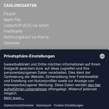
ZAHLUNGSARTEN
Paypal
Apple Pay
Lastschrift (ELV) via Sofort
Kreditkarte
Rechnungskauf via Klarna
Vorkasse
ABONNIERE JETZT DEN KOSTENLOSEN
HANDBALLDIREKT-NEWSLETTER UND VERPASSE KEINE
NEUIGKEIT ODER AKTION MEHR.
JETZT ANMELDEN
FOLLOW US