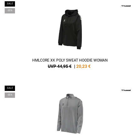
SALE
-55%
HMLCORE XK POLY SWEAT HOODIE WOMAN
UVP 44,95 €
|
20,23
€
SALE
-55%