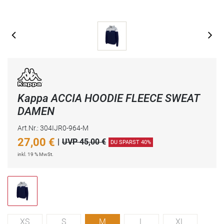
Kappa ACCIA HOODIE FLEECE SWEAT
DAMEN
Art.Nr.: 304IJR0-964-M
27,00
€
|
UVP 45,00 €
DU SPARST 40%
inkl. 19 % MwSt.
XS
S
M
L
XL