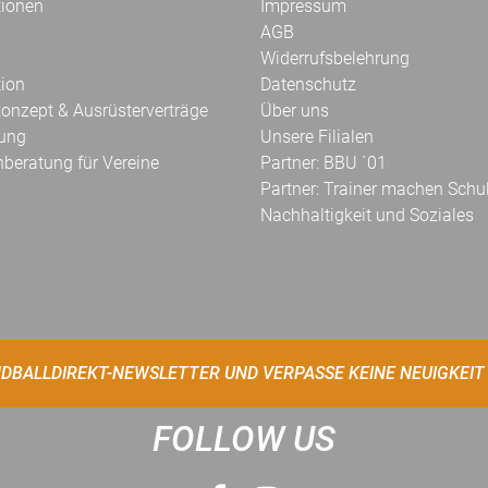
tionen
Impressum
AGB
Widerrufsbelehrung
tion
Datenschutz
onzept & Ausrüsterverträge
Über uns
kung
Unsere Filialen
hberatung für Vereine
Partner: BBU ´01
Partner: Trainer machen Schu
Nachhaltigkeit und Soziales
DBALLDIREKT-NEWSLETTER UND VERPASSE KEINE NEUIGKEIT
FOLLOW US