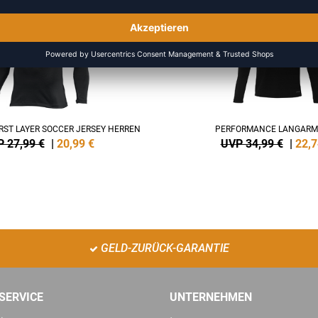
-35%
FIRST LAYER SOCCER JERSEY HERREN
PERFORMANCE LANGARM
 27,99 €
|
20,99
€
UVP 34,99 €
|
22,7
GELD-ZURÜCK-GARANTIE
SERVICE
UNTERNEHMEN