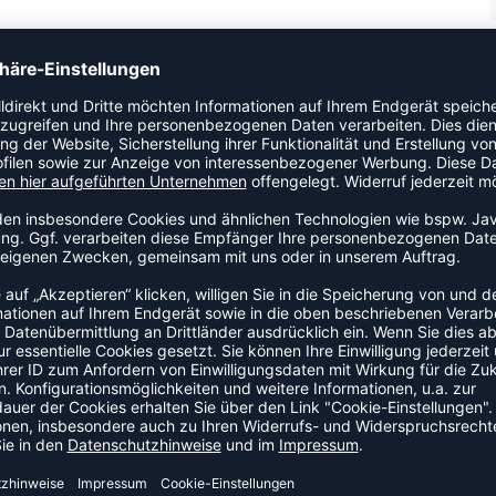
arbigkeit und der color-block- optik. Das Trikot verfügt
n Ausschnitt. Die Atmungsaktivität wird durch ein
ZULETZT ANGESEHEN
 AUS DER KATEGORIE LONGSL
NEW