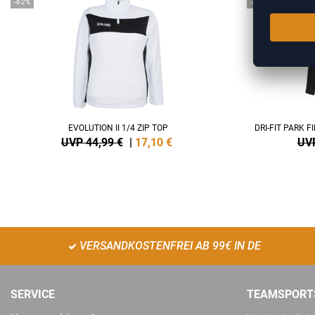
-62%
-25%
EVOLUTION II 1/4 ZIP TOP
DRI-FIT PARK 
UVP 44,99 €
|
17,10
€
UVP
VERSANDKOSTENFREI AB 99€ IN DE
SERVICE
TEAMSPORT