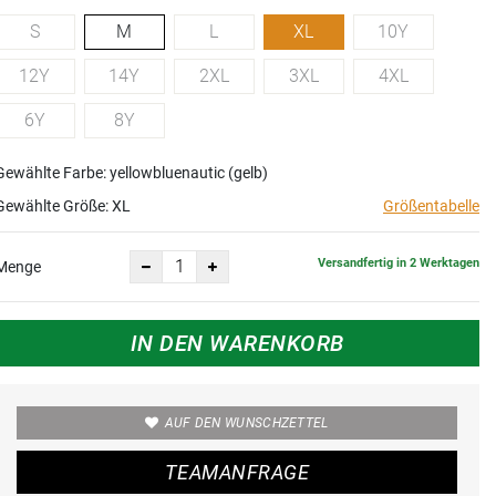
S
M
L
XL
10Y
12Y
14Y
2XL
3XL
4XL
6Y
8Y
Gewählte Farbe: yellowbluenautic (gelb)
Gewählte Größe:
XL
Größentabelle
Versandfertig in 2 Werktagen
Menge
IN DEN WARENKORB
AUF DEN WUNSCHZETTEL
TEAMANFRAGE