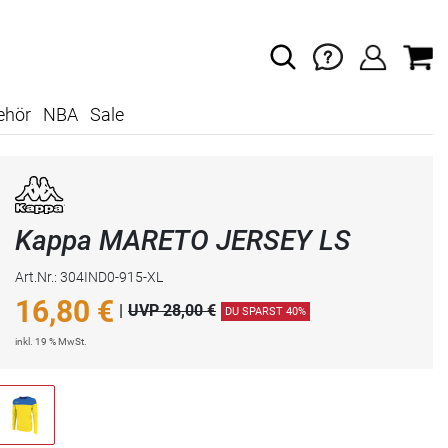
ehör
NBA
Sale
Kappa MARETO JERSEY LS
Art.Nr.: 304IND0-915-XL
16,80
€
|
UVP 28,00 €
DU SPARST 40%
inkl. 19 % MwSt.