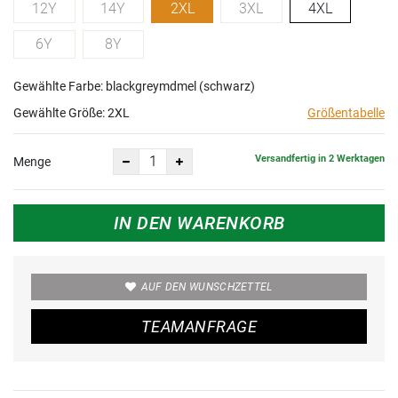
12Y
14Y
2XL
3XL
4XL
6Y
8Y
Gewählte Farbe: blackgreymdmel (schwarz)
Gewählte Größe:
2XL
Größentabelle
Versandfertig in 2 Werktagen
Menge
IN DEN WARENKORB
AUF DEN WUNSCHZETTEL
TEAMANFRAGE