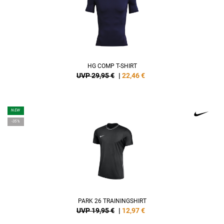
HG COMP T-SHIRT
UVP 29,95 €
|
22,46
€
NEW
-35%
PARK 26 TRAININGSHIRT
UVP 19,95 €
|
12,97
€