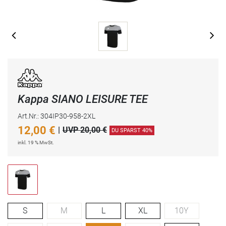
Kappa SIANO LEISURE TEE
Art.Nr.: 304IP30-958-2XL
12,00
€
|
UVP 20,00 €
DU SPARST 40%
inkl. 19 % MwSt.
S
M
L
XL
10Y