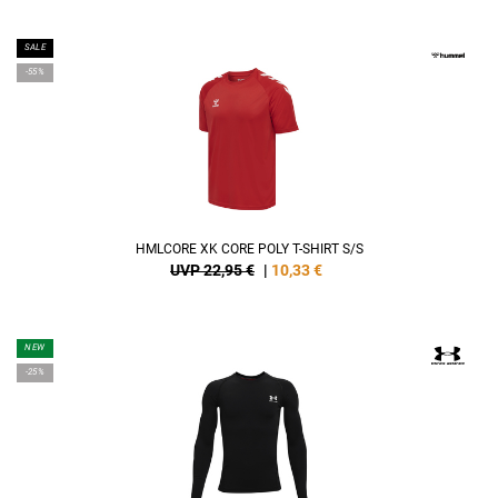
SALE
-55%
HMLCORE XK CORE POLY T-SHIRT S/S
UVP 22,95 €
|
10,33
€
NEW
-25%