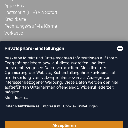
Apple Pay
Lastschrift (ELV) via Sofort
Kreditkarte
Rechnungskauf via Klarna
Vorkasse
ABONNIERE JETZT DEN KOSTENLOSEN
HANDBALLDIREKT-NEWSLETTER UND VERPASSE KEINE
NEUIGKEIT ODER AKTION MEHR.
JETZT ANMELDEN
FOLLOW US