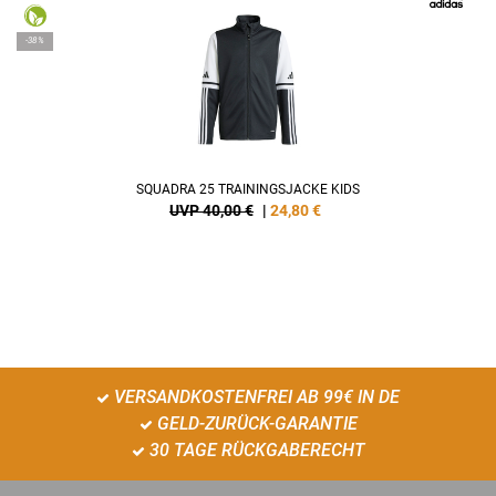
-38%
SQUADRA 25 TRAININGSJACKE KIDS
UVP 40,00 €
|
24,80
€
VERSANDKOSTENFREI AB 99€ IN DE
GELD-ZURÜCK-GARANTIE
30 TAGE RÜCKGABERECHT