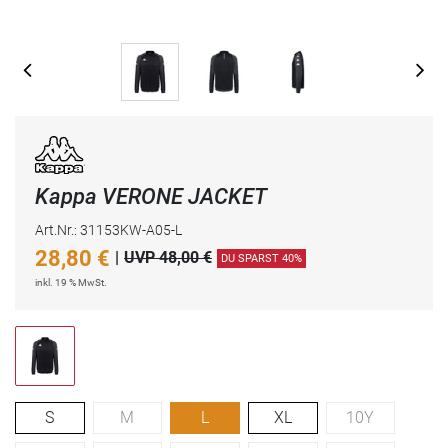
Kappa VERONE JACKET
Art.Nr.: 31153KW-A05-L
28,80
€
|
UVP 48,00 €
DU SPARST 40%
inkl. 19 % MwSt.
S
M
L
XL
10Y