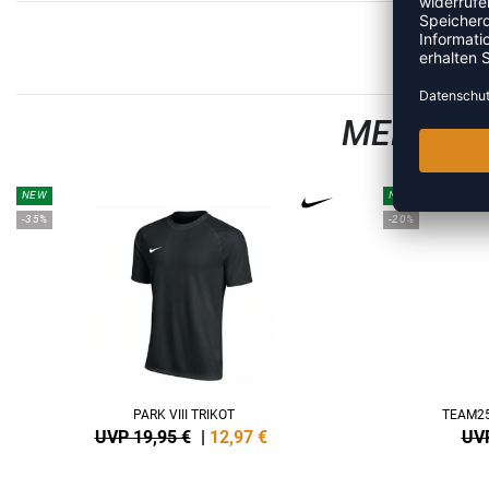
MEHR AU
NEW
NEW
-35%
-20%
PARK VIII TRIKOT
TEAM25
UVP 19,95 €
|
12,97
€
UVP