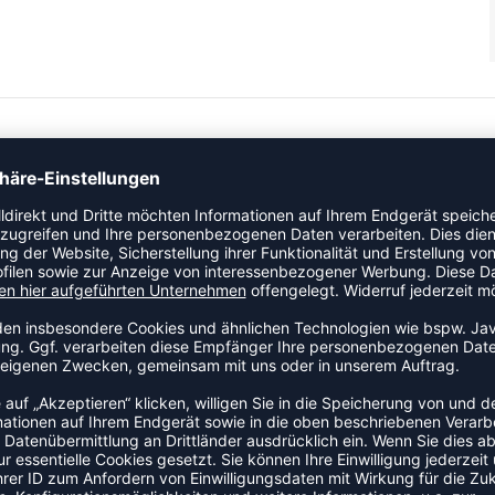
Rundhalsschnitt mit Kontrasteinsatz am Kragen, der dem
sign setzt optische Akzente, während das gedruckte Logo den
abgesetzte Raglanärmel unterstreichen das sportliche Design
ie innovative 2face Dry Tech Technologie ein trockenes und
ßen transportiert wird.
 Sportler mit unseren Produkten zu unterstützen. Faser für
gkeit unseres Sortiments. Es ist unsere Pflicht natürliche
ökologischen Fußabdruck zu hinterlassen."