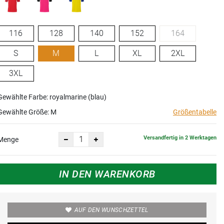
116
128
140
152
164
S
M
L
XL
2XL
3XL
Gewählte Farbe: royalmarine (blau)
Gewählte Größe:
M
Größentabelle
Versandfertig in 2 Werktagen
Menge
IN DEN WARENKORB
AUF DEN WUNSCHZETTEL