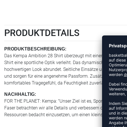
PRODUKTDETAILS
PRODUKTBESCHREIBUNG:
Das Kempa Ambition 28 Shirt überzeugt mit einem modernen 
Shirt eine sportliche Optik verleiht. Das dynamische Druckde
hochwertigen Look abrundet. Seitliche Einsätze und farblich 
und sorgen für eine angenehme Passform. Zusätzlich bietet d
komfortables Tragegefühl, da Feuchtigkeit zuverlässig nach au
NACHHALTIG:
FOR THE PLANET: Kempa: "Unser Ziel ist es, Sportlerinnen und
Faser betrachten wir alle Details und verbessern die Nachhalti
Ressourcen bedacht einzusetzen, um einen kleinstmöglichen 