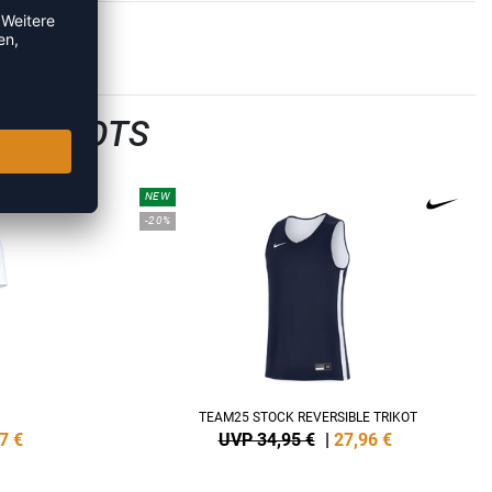
LTRIKOTS
NEW
-20%
TEAM25 STOCK REVERSIBLE TRIKOT
7
€
UVP 34,95 €
|
27,96
€