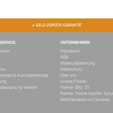
GELD-ZURÜCK-GARANTIE
SERVICE
UNTERNEHMEN
tionen
Impressum
AGB
Widerrufsbelehrung
tion
Datenschutz
onzept & Ausrüsterverträge
Über uns
kung
Unsere Filialen
hberatung für Vereine
Partner: BBU ´01
Partner: Trainer machen Schu
Nachhaltigkeit und Soziales