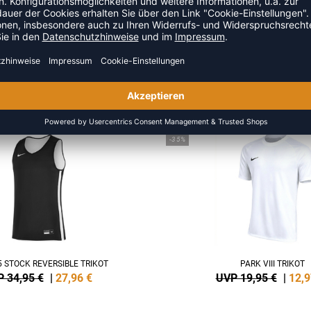
ZULETZT ANGESEHEN
S DER KATEGORIE BASKETBAL
NEW
-35%
 STOCK REVERSIBLE TRIKOT
PARK VIII TRIKOT
 34,95 €
|
27,96
€
UVP 19,95 €
|
12,9