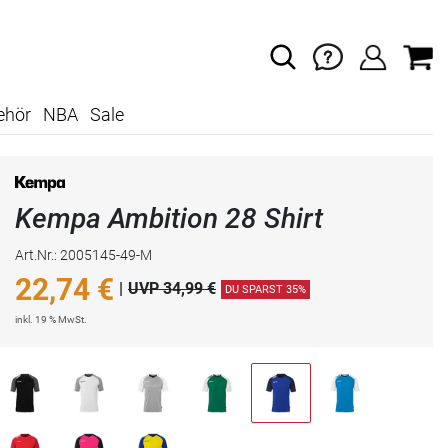
ehör
NBA
Sale
Kempa Ambition 28 Shirt
Art.Nr.: 2005145-49-M
22,74
€
|
UVP 34,99 €
DU SPARST 35%
inkl. 19 % MwSt.