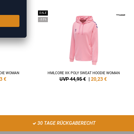
SALE
-55%
ODIE WOMAN
HMLCORE XK POLY SWEAT HOODIE WOMAN
3
€
UVP 44,95 €
|
20,23
€
30 TAGE RÜCKGABERECHT