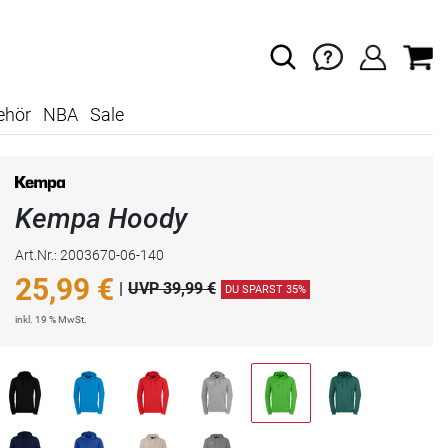
ehör
NBA
Sale
Kempa Hoody
Art.Nr.: 2003670-06-140
25,99
€
|
UVP 39,99 €
DU SPARST 35%
inkl. 19 % MwSt.