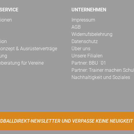
SERVICE
UNTERNEHMEN
tionen
Impressum
AGB
Widerrufsbelehrung
tion
Datenschutz
onzept & Ausrüsterverträge
Über uns
kung
Unsere Filialen
hberatung für Vereine
Partner: BBU ´01
Partner: Trainer machen Schu
Nachhaltigkeit und Soziales
DBALLDIREKT-NEWSLETTER UND VERPASSE KEINE NEUIGKEIT