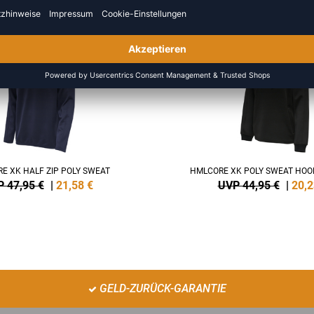
SALE
-55%
E XK HALF ZIP POLY SWEAT
HMLCORE XK POLY SWEAT HO
 47,95 €
|
21,58
€
UVP 44,95 €
|
20,2
GELD-ZURÜCK-GARANTIE