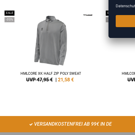
SALE
SALE
-55%
-55%
HMLCORE XK HALF ZIP POLY SWEAT
HMLCOR
UVP 47,95 €
|
21,58
€
UVP
VERSANDKOSTENFREI AB 99€ IN DE