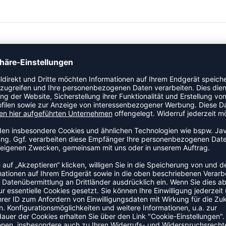
 Sportler mit unseren Produkten zu unterstützen. Faser für
gkeit unseres Sortiments. Es ist unsere Pflicht natürliche
ökologischen Fußabdruck zu hinterlassen."
ZULETZT ANGESEHEN