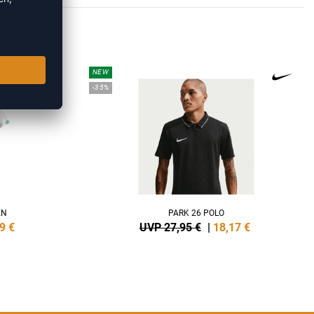
IRTS
NEW
-35%
EN
PARK 26 POLO
9
€
UVP 27,95 €
|
18,17
€