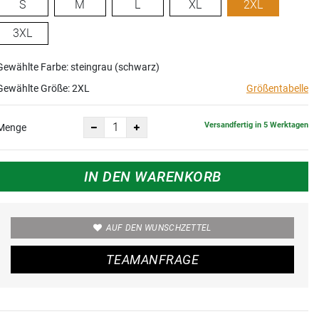
S
M
L
XL
2XL
3XL
Gewählte Farbe: steingrau (schwarz)
Gewählte Größe:
2XL
Größentabelle
Versandfertig in 5 Werktagen
Menge
IN DEN WARENKORB
AUF DEN WUNSCHZETTEL
TEAMANFRAGE