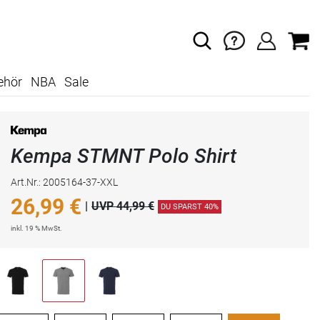
ehör
NBA
Sale
Kempa STMNT Polo Shirt
Art.Nr.: 2005164-37-XXL
26,99
€
|
UVP 44,99 €
DU SPARST 40%
inkl. 19 % MwSt.