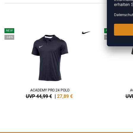
MEH
NEW
NEW
-38%
-38%
ACADEMY PRO 24 POLO
A
UVP 44,99 €
|
27,89
€
UVP