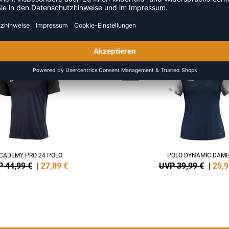
R AUS DER KATEGORIE POLOSH
NEW
-35%
CADEMY PRO 24 POLO
POLO DYNAMIC DAM
 44,99 €
|
27,89
€
UVP 39,99 €
|
25,9