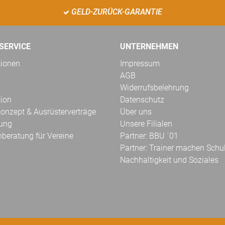
GELD-ZURÜCK-GARANTIE
SERVICE
UNTERNEHMEN
tionen
Impressum
AGB
Widerrufsbelehrung
tion
Datenschutz
onzept & Ausrüsterverträge
Über uns
kung
Unsere Filialen
hberatung für Vereine
Partner: BBU ´01
Partner: Trainer machen Schu
Nachhaltigkeit und Soziales