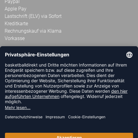
Paypal
Apple Pay
Lastschrift (ELV) via Sofort
Kreditkarte
Rechnungskauf via Klarna
Vorkasse
ABONNIERE JETZT DEN KOSTENLOSEN
HANDBALLDIREKT-NEWSLETTER UND VERPASSE KEINE
NEUIGKEIT ODER AKTION MEHR.
JETZT ANMELDEN
FOLLOW US