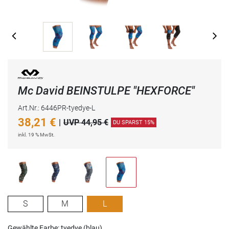
Mc David BEINSTULPE "HEXFORCE"
Art.Nr.: 6446PR-tyedye-L
38,21
€
|
UVP 44,95 €
DU SPARST 15%
inkl. 19 % MwSt.
S
M
L
Gewählte Farbe: tyedye (blau)