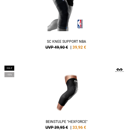
SC KNEE SUPPORT NBA
UVP 49,90 €
|
39,92
€
SALE
-15%
BEINSTULPE "HEXFORCE"
UVP 39,95 €
|
33,96
€