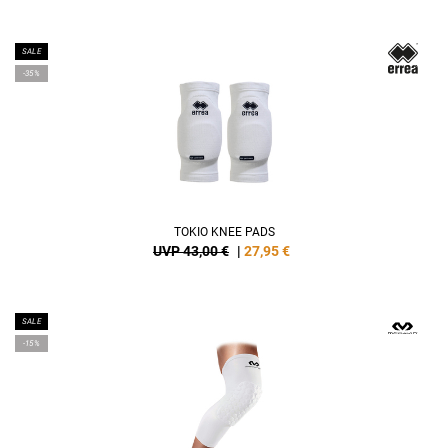
SALE
-35%
TOKIO KNEE PADS
UVP 43,00 €
|
27,95
€
SALE
-15%