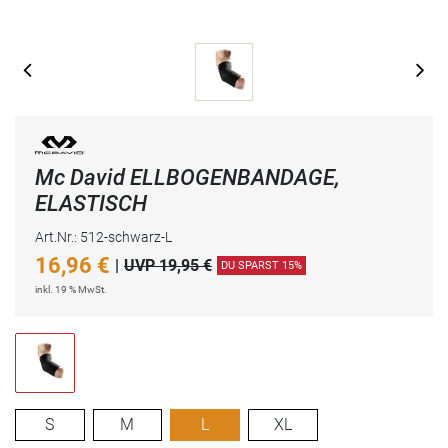
Mc David ELLBOGENBANDAGE,
ELASTISCH
Art.Nr.: 512-schwarz-L
16,96
€
|
UVP 19,95 €
DU SPARST 15%
inkl. 19 % MwSt.
S
M
L
XL