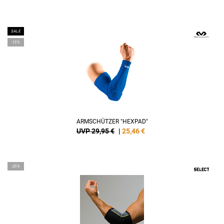
SALE
-15%
ARMSCHÜTZER "HEXPAD"
UVP 29,95 €
|
25,46
€
-25%