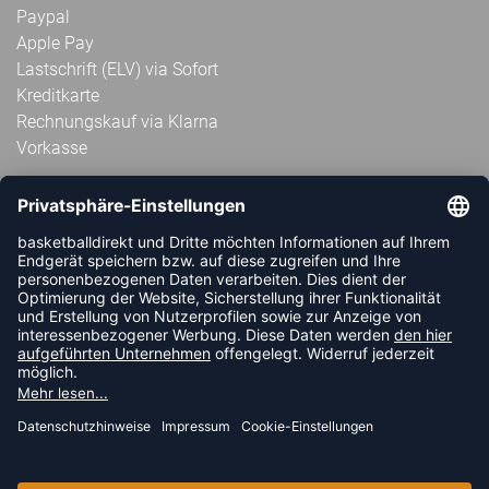
Paypal
Apple Pay
Lastschrift (ELV) via Sofort
Kreditkarte
Rechnungskauf via Klarna
Vorkasse
ABONNIERE JETZT DEN KOSTENLOSEN
HANDBALLDIREKT-NEWSLETTER UND VERPASSE KEINE
NEUIGKEIT ODER AKTION MEHR.
JETZT ANMELDEN
FOLLOW US