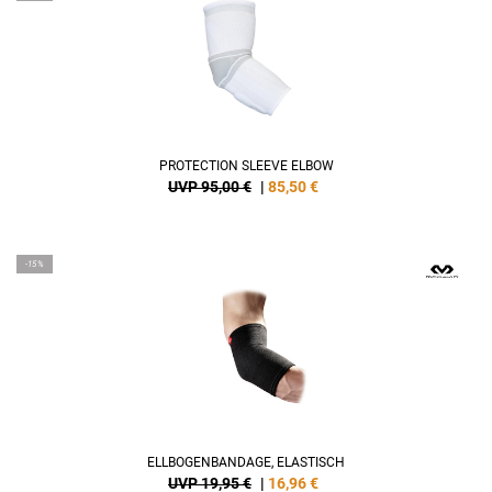
PROTECTION SLEEVE ELBOW
UVP 95,00 €
|
85,50
€
-15%
ELLBOGENBANDAGE, ELASTISCH
UVP 19,95 €
|
16,96
€