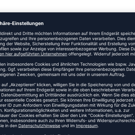
32 Fußgelenkstütze mit einstellbarem Riemen • Leichte
ritis und Sehnenentzündung verbunden sind • Justierbare
hen Klettverschlussriemen
 Erhalt der therapeutischen Wärme
 100% Latexfrei / 3,2 mm Neopren (CR)
ZULETZT ANGESEHEN
MEHR AUS DER KATEGORIE FUSS