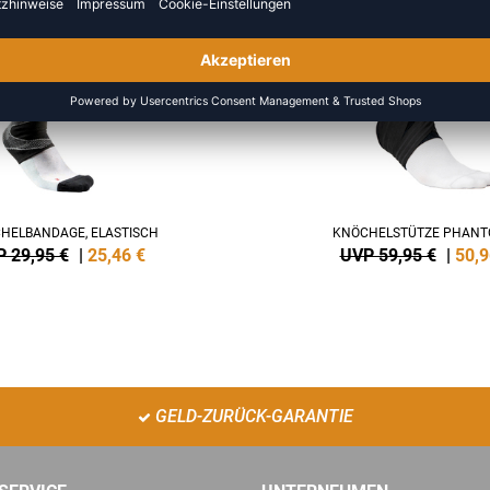
SALE
-15%
HELBANDAGE, ELASTISCH
KNÖCHELSTÜTZE PHANT
 29,95 €
|
25,46
€
UVP 59,95 €
|
50,9
GELD-ZURÜCK-GARANTIE