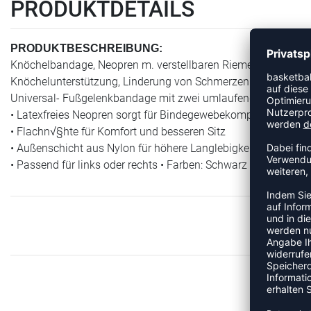
PRODUKTDETAILS
PRODUKTBESCHREIBUNG:
Knöchelbandage, Neopren m. verstellbaren Riemen, schwarz 4
Knöchelunterstützung, Linderung von Schmerzen die mit Arth
Universal- Fußgelenkbandage mit zwei umlaufenden elastisc
• Latexfreies Neopren sorgt für Bindegewebekompression und
• Flachn√§hte für Komfort und besseren Sitz
• Außenschicht aus Nylon für höhere Langlebigkeit
• Passend für links oder rechts • Farben: Schwarz • Material: