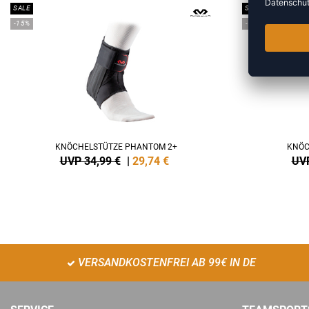
SALE
SALE
-15%
-15%
KNÖCHELSTÜTZE PHANTOM 2+
KNÖC
UVP 34,99 €
|
29,74
€
UVP
VERSANDKOSTENFREI AB 99€ IN DE