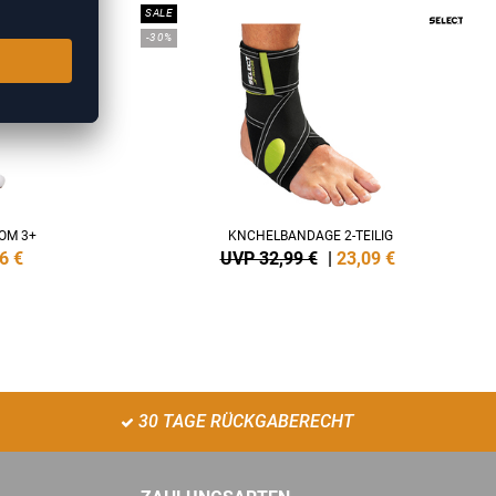
SALE
-30%
OM 3+
KNCHELBANDAGE 2-TEILIG
6
€
UVP 32,99 €
|
23,09
€
30 TAGE RÜCKGABERECHT