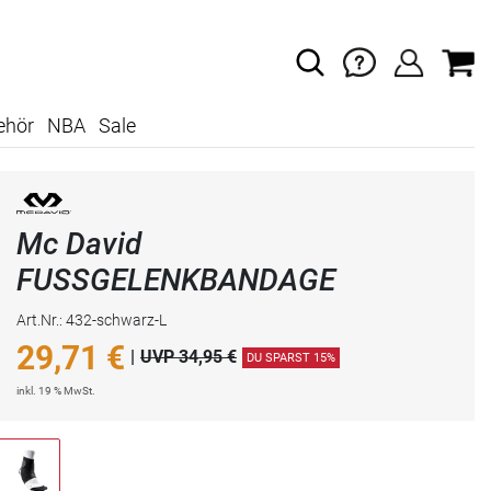
ehör
NBA
Sale
Mc David
FUSSGELENKBANDAGE
Art.Nr.: 432-schwarz-L
29,71
€
|
UVP 34,95 €
DU SPARST 15%
inkl. 19 % MwSt.