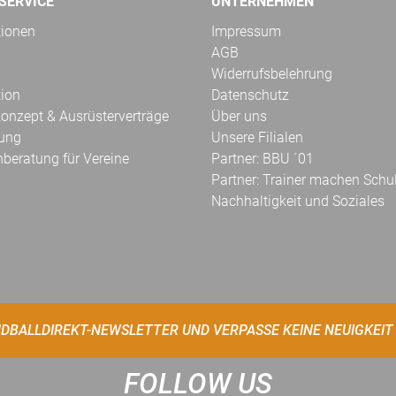
SERVICE
UNTERNEHMEN
tionen
Impressum
AGB
Widerrufsbelehrung
tion
Datenschutz
onzept & Ausrüsterverträge
Über uns
kung
Unsere Filialen
hberatung für Vereine
Partner: BBU ´01
Partner: Trainer machen Schu
Nachhaltigkeit und Soziales
DBALLDIREKT-NEWSLETTER UND VERPASSE KEINE NEUIGKEIT
FOLLOW US