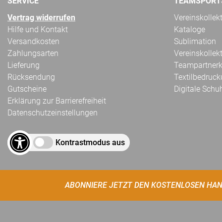
SERVICE
TEAMSPORT
Vertrag widerrufen
Vereinskollek
Hilfe und Kontakt
Kataloge
Versandkosten
Sublimation
Zahlungsarten
Vereinskollek
Lieferung
Teampartnerk
Rücksendung
Textilbedruc
Gutscheine
Digitale Schu
Erklärung zur Barrierefreiheit
Datenschutzeinstellungen
Kontrastmodus aus
ABONNIERE JETZT DEN KOSTENLOSEN HAN