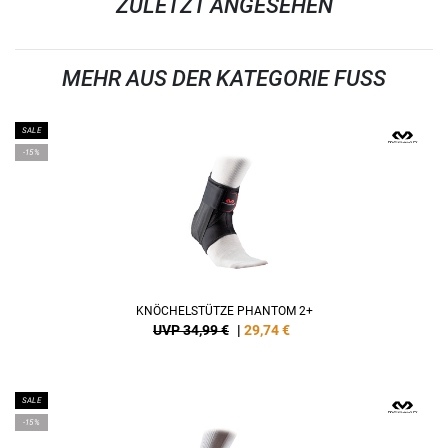
ZULETZT ANGESEHEN
MEHR AUS DER KATEGORIE FUSS
SALE
-15%
KNÖCHELSTÜTZE PHANTOM 2+
UVP 34,99 €
|
29,74
€
SALE
-15%