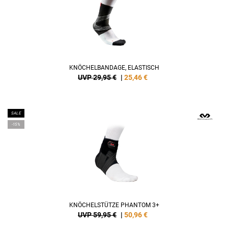
KNÖCHELBANDAGE, ELASTISCH
UVP 29,95 €
|
25,46
€
SALE
-15%
KNÖCHELSTÜTZE PHANTOM 3+
UVP 59,95 €
|
50,96
€