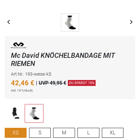
Mc David KNÖCHELBANDAGE MIT
RIEMEN
Art.Nr.: 195-weiss-XS
42,46
€
|
UVP 49,95 €
DU SPARST 15%
inkl. 19 % MwSt.
XS
S
M
L
XL