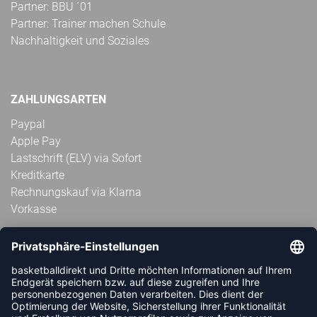
Partner: BBU ´01
Partner: Trainer machen Schule
Nachhaltigkeit und Soziales
ZAHLUNGSARTEN
Paypal
Apple Pay
Lastschrift (ELV) via Sofort
Kreditkarte
Rechnungskauf via Klarna
Vorkasse
ABONNIERE JETZT DEN KOSTENLOSEN
HANDBALLDIREKT-NEWSLETTER UND VERPASSE KEINE
NEUIGKEIT ODER AKTION MEHR.