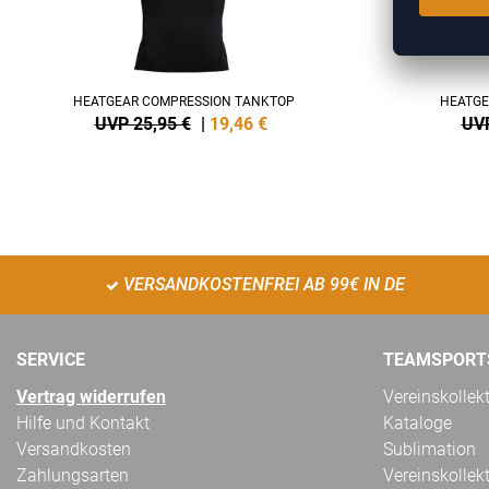
HEATGEAR COMPRESSION TANKTOP
HEATGE
UVP 25,95 €
|
19,46
€
UVP
VERSANDKOSTENFREI AB 99€ IN DE
SERVICE
TEAMSPORT
Vertrag widerrufen
Vereinskollek
Hilfe und Kontakt
Kataloge
Versandkosten
Sublimation
Zahlungsarten
Vereinskollek