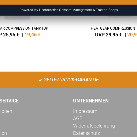
AR COMPRESSION TANKTOP
HEATGEAR COMPRESSION T
 25,95 €
|
19,46
€
UVP 29,95 €
|
20,9
GELD-ZURÜCK-GARANTIE
SERVICE
UNTERNEHMEN
tionen
Impressum
AGB
Widerrufsbelehrung
tion
Datenschutz