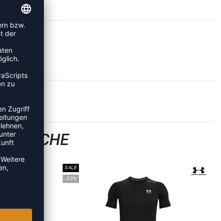
ERWÄSCHE
SALE
-20%