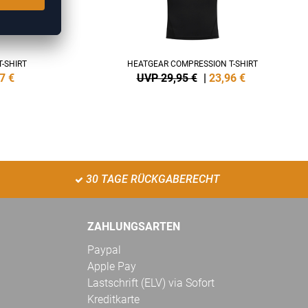
-SHIRT
HEATGEAR COMPRESSION T-SHIRT
7
€
UVP 29,95 €
|
23,96
€
30 TAGE RÜCKGABERECHT
ZAHLUNGSARTEN
Paypal
Apple Pay
Lastschrift (ELV) via Sofort
Kreditkarte