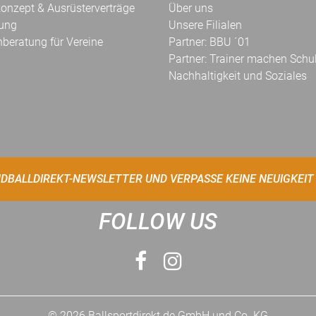
onzept & Ausrüsterverträge
Über uns
kung
Unsere Filialen
hberatung für Vereine
Partner: BBU ´01
Partner: Trainer machen Schu
Nachhaltigkeit und Soziales
DBALLDIREKT-NEWSLETTER UND VERPASSE KEINE NEUIGKEIT
FOLLOW US
© 2026 Ballsportdirekt.de GmbH und Co. KG