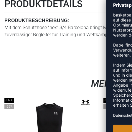
PRODUKTDETAILS
PRODUKTBESCHREIBUNG:
Mit dem Schutzhose "hex" 3/4 Barcelona bringt Mc David eine
zuverlässiger Begleiter für Training und Wettkampf, der Beinfr
MEHR AU
SALE
SALE
-25%
-25%