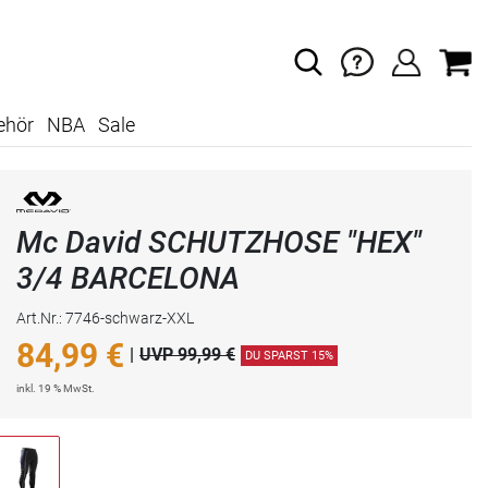
ehör
NBA
Sale
Mc David SCHUTZHOSE "HEX"
3/4 BARCELONA
Art.Nr.: 7746-schwarz-XXL
84,99
€
|
UVP 99,99 €
DU SPARST 15%
inkl. 19 % MwSt.