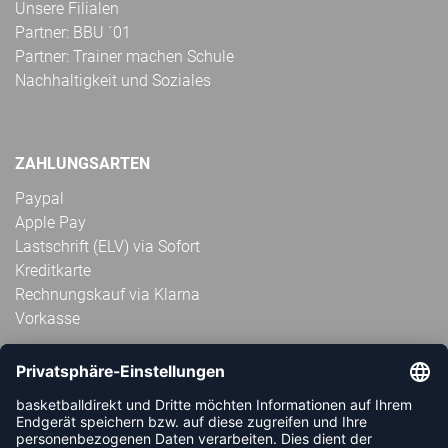
Unsere Filialen
Partner: BBU ´01
Partner: Trainer machen Schule
Nachhaltigkeit und Soziales
ZAHLUNGSARTEN
Paypal
Apple Pay
Lastschrift (ELV) via Sofort
Kreditkarte
Rechnungskauf via Klarna
Vorkasse
ABONNIERE JETZT DEN KOSTENLOSEN
HANDBALLDIREKT-NEWSLETTER UND VERPASSE KEINE
NEUIGKEIT ODER AKTION MEHR.