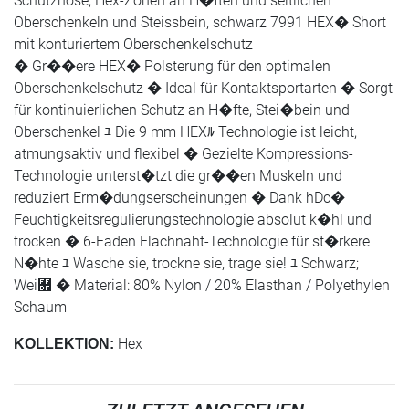
Schutzhose, Hex-Zonen an H�ften und seitlichen
Oberschenkeln und Steissbein, schwarz 7991 HEX� Short
mit konturiertem Oberschenkelschutz
� Gr��ere HEX� Polsterung für den optimalen
Oberschenkelschutz � Ideal für Kontaktsportarten � Sorgt
für kontinuierlichen Schutz an H�fte, Stei�bein und
Oberschenkel ﾕ Die 9 mm HEXﾙ Technologie ist leicht,
atmungsaktiv und flexibel � Gezielte Kompressions-
Technologie unterst�tzt die gr��en Muskeln und
reduziert Erm�dungserscheinungen � Dank hDc�
Feuchtigkeitsregulierungstechnologie absolut k�hl und
trocken � 6-Faden Flachnaht-Technologie für st�rkere
N�hte ﾕ Wasche sie, trockne sie, trage sie! ﾕ Schwarz;
Wei￟ � Material: 80% Nylon / 20% Elasthan / Polyethylen
Schaum
Hex
KOLLEKTION: