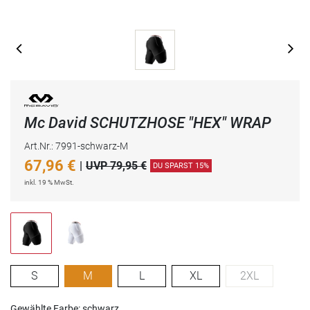
Mc David SCHUTZHOSE "HEX" WRAP
Art.Nr.: 7991-schwarz-M
67,96
€
|
UVP 79,95 €
DU SPARST 15%
inkl. 19 % MwSt.
S
M
L
XL
2XL
Gewählte Farbe: schwarz