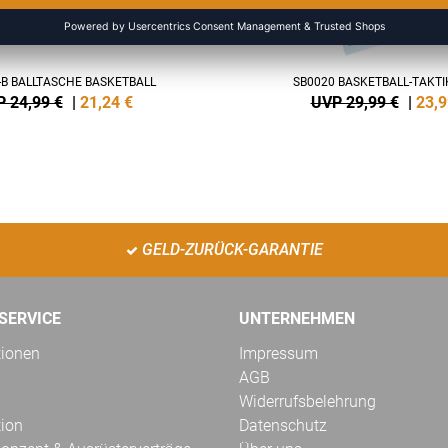
-B BALLTASCHE BASKETBALL
SB0020 BASKETBALL-TAKT
 24,99 €
|
21,24
€
UVP 29,99 €
|
23,9
GELD-ZURÜCK-GARANTIE
SERVICE
UNTERNEHMEN
tionen
Impressum
AGB
Widerrufsbelehrung
tion
Datenschutz