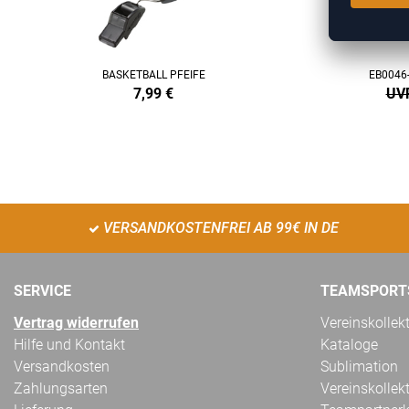
BASKETBALL PFEIFE
EB0046
7,99
€
UVP
VERSANDKOSTENFREI AB 99€ IN DE
SERVICE
TEAMSPORT
Vertrag widerrufen
Vereinskollek
Hilfe und Kontakt
Kataloge
Versandkosten
Sublimation
Zahlungsarten
Vereinskollek