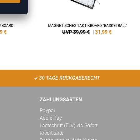
IKBOARD
MAGNETISCHES TAKTIKBOARD "BASKETBALL"
9
€
UVP 39,99 €
|
31,99
€
30 TAGE RÜCKGABERECHT
ZAHLUNGSARTEN
Paypal
Apple Pay
Lastschrift (ELV) via Sofort
Kreditkarte