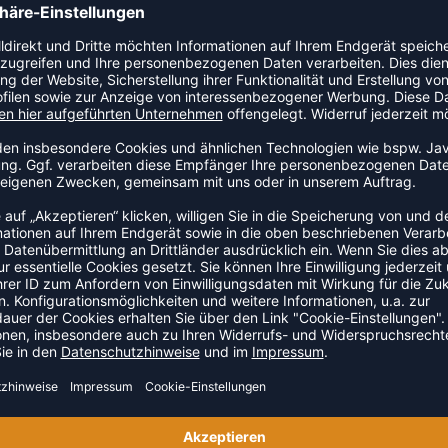
chem mittelstarkem Widerstand.
ZULETZT ANGESEHEN
S DER KATEGORIE TRAINING
SALE
-20%