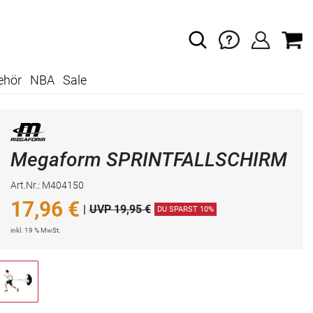
ehör
NBA
Sale
Megaform SPRINTFALLSCHIRM
Art.Nr.: M404150
17,96
€
|
UVP 19,95 €
DU SPARST 10%
inkl. 19 % MwSt.