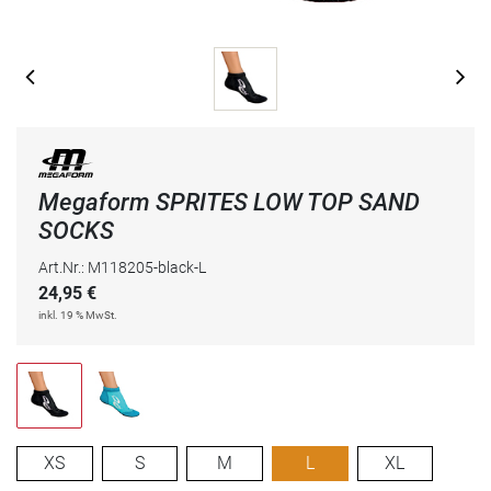
Megaform SPRITES LOW TOP SAND
SOCKS
Art.Nr.: M118205-black-L
24,95
€
inkl. 19 % MwSt.
XS
S
M
L
XL