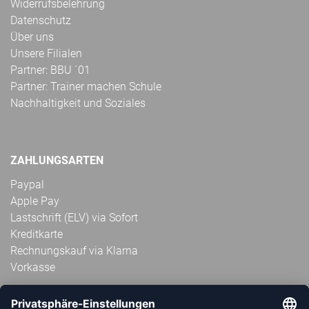
Widerrufsbelehrung
Datenschutz
Über uns
Unsere Filialen
Partner: BBU ´01
Partner: Trainer machen Schule
Nachhaltigkeit und Soziales
ZAHLUNGSARTEN
Paypal
Apple Pay
Lastschrift (ELV) via Sofort
Kreditkarte
Rechnungskauf via Klarna
Vorkasse