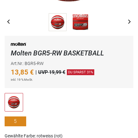
Molten BGR5-RW BASKETBALL
Art.Nr.: BGR5-RW
13,85
€
|
UVP 19,99 €
DU SPARST 31%
inkl. 19 % MwSt.
5
Gewählte Farbe: rotweiss (rot)