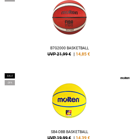
B7G2000 BASKETBALL
UVP 21,99 €
|
14,85
€
SALE
-28%
SB4-DBB BASKETBALL
UVP 19,99 €
|
14,39
€