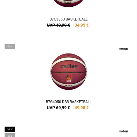
B7G3850 BASKETBALL
UVP 49,99 €
|
34,95
€
-29%
B7G4050-DBB BASKETBALL
UVP 69,99 €
|
49,95
€
SALE
-32%