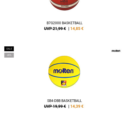
B7G2000 BASKETBALL
UVP 21,99 €
|
14,85
€
SALE
-28%
SB4-DBB BASKETBALL
UVP 19,99 €
|
14,39
€