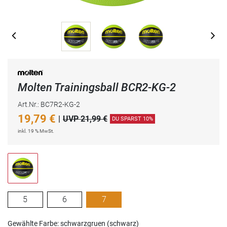
Molten Trainingsball BCR2-KG-2
Art.Nr.: BC7R2-KG-2
19,79
€
|
UVP 21,99 €
DU SPARST 10%
inkl. 19 % MwSt.
5
6
7
Gewählte Farbe: schwarzgruen (schwarz)