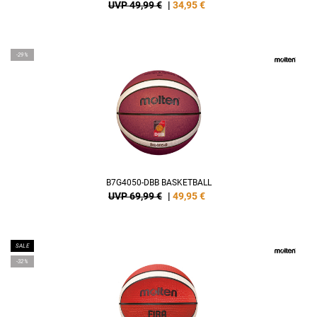
UVP 49,99 €
|
34,95
€
-29%
B7G4050-DBB BASKETBALL
UVP 69,99 €
|
49,95
€
SALE
-32%