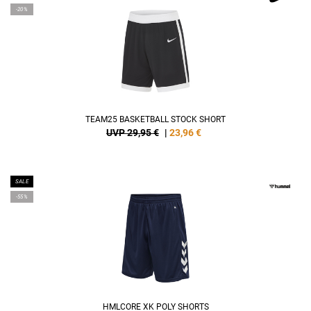
-20%
TEAM25 BASKETBALL STOCK SHORT
UVP 29,95 €
|
23,96
€
SALE
-55%
HMLCORE XK POLY SHORTS