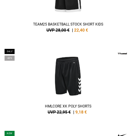
TEAM25 BASKETBALL STOCK SHORT KIDS
UVP 28,00 €
|
22,40
€
SALE
-60%
HMLCORE XK POLY SHORTS
UVP 22,95 €
|
9,18
€
NEW