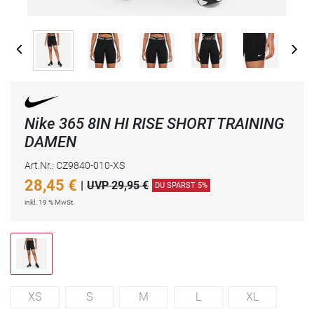
Nike 365 8IN HI RISE SHORT TRAINING
DAMEN
Art.Nr.: CZ9840-010-XS
28,45
€
|
UVP 29,95 €
DU SPARST 5%
inkl. 19 % MwSt.
XS
S
M
L
XL