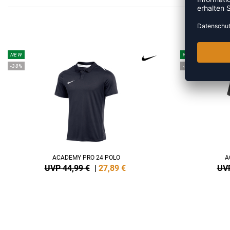
MEH
NEW
NEW
-38%
-38%
ACADEMY PRO 24 POLO
A
UVP 44,99 €
|
27,89
€
UVP