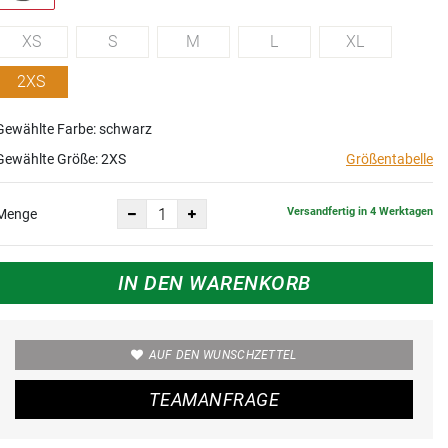
XS
S
M
L
XL
2XS
Gewählte Farbe: schwarz
Gewählte Größe:
2XS
Größentabelle
Versandfertig in 4 Werktagen
Menge
IN DEN WARENKORB
AUF DEN WUNSCHZETTEL
TEAMANFRAGE