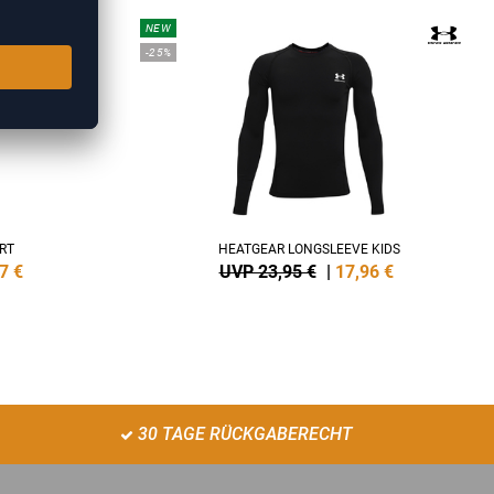
NEW
-25%
RT
HEATGEAR LONGSLEEVE KIDS
7
€
UVP 23,95 €
|
17,96
€
30 TAGE RÜCKGABERECHT