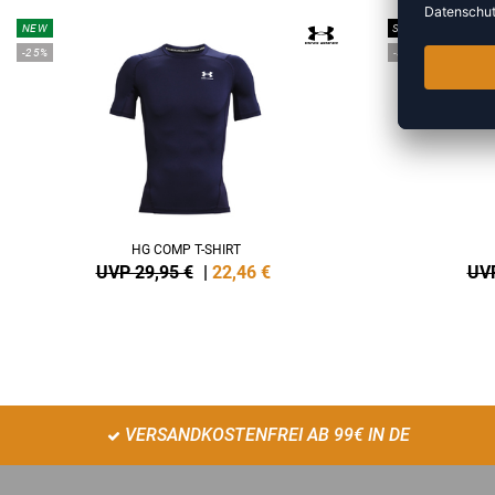
NEW
SALE
-25%
-35%
HG COMP T-SHIRT
UVP 29,95 €
|
22,46
€
UVP
VERSANDKOSTENFREI AB 99€ IN DE