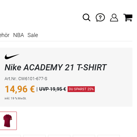
ehör
NBA
Sale
Nike ACADEMY 21 T-SHIRT
Art.Nr.: CW6101-677-S
14,96
€
|
UVP 19,95 €
DU SPARST 25%
inkl. 19 % MwSt.