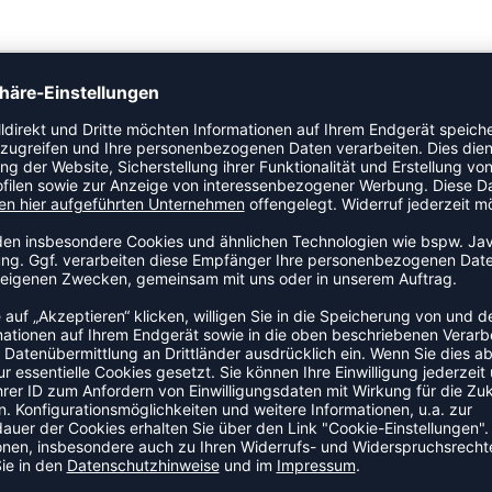
ht an deinem Körper an.
l.
ZULETZT ANGESEHEN
HR AUS DER KATEGORIE T-SHI