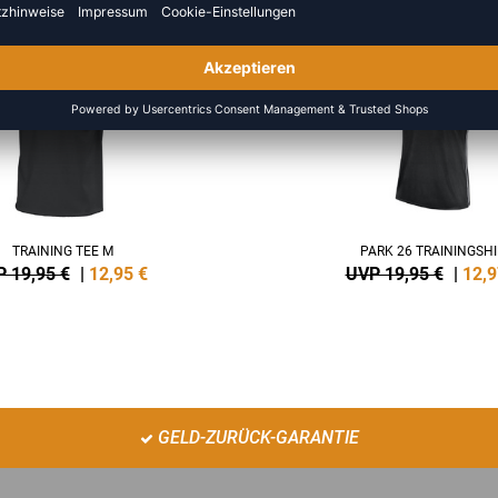
NEW
-35%
TRAINING TEE M
PARK 26 TRAININGSHI
 19,95 €
|
12,95
€
UVP 19,95 €
|
12,9
GELD-ZURÜCK-GARANTIE