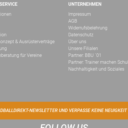
SERVICE
UNTERNEHMEN
tionen
Impressum
AGB
Widerrufsbelehrung
tion
Datenschutz
onzept & Ausrüsterverträge
Über uns
kung
Unsere Filialen
hberatung für Vereine
Partner: BBU ´01
Partner: Trainer machen Schu
Nachhaltigkeit und Soziales
DBALLDIREKT-NEWSLETTER UND VERPASSE KEINE NEUIGKEIT
FOLLOW US