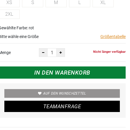
XS
S
M
L
XL
2XL
Gewählte Farbe: rot
Bitte wähle eine Größe
Größentabelle
Nicht länger verfügbar
Menge
IN DEN WARENKORB
AUF DEN WUNSCHZETTEL
TEAMANFRAGE