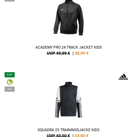
ACADEMY PRO 24 TRACK JACKET KIDS
UVP 49,99 €
|
30,99
€
NEW
-38%
SQUADRA 25 TRAININGSJACKE KIDS
UVP 40,00 €
|
24,80
€