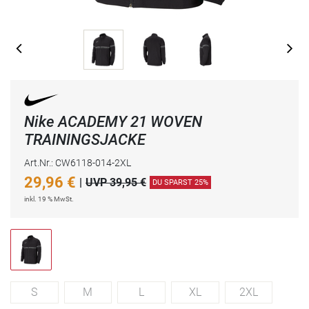
Nike ACADEMY 21 WOVEN
TRAININGSJACKE
Art.Nr.: CW6118-014-2XL
29,96
€
|
UVP 39,95 €
DU SPARST 25%
inkl. 19 % MwSt.
S
M
L
XL
2XL