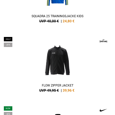
SQUADRA 25 TRAININGSJACKE KIDS
UVP 40,00 €
|
24,80
€
SALE
-20%
FLOW ZIPPER JACKET
UVP 49,95 €
|
39,96
€
NEW
-38%