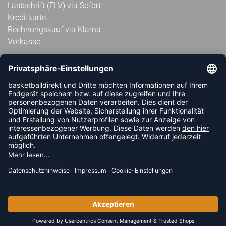
Lastschrift (ELV) via Sofort
Kreditkarte
Rechnungskauf via Klarna
Vorkasse
ABONNIERE JETZT DEN KOSTENLOSEN
HANDBALLDIREKT-NEWSLETTER UND VERPASSE KEINE
NEUIGKEIT ODER AKTION MEHR.
JETZT ANMELDEN
FOLLOW US
© 2026 Ballsportdirekt.de GmbH und Co. KG