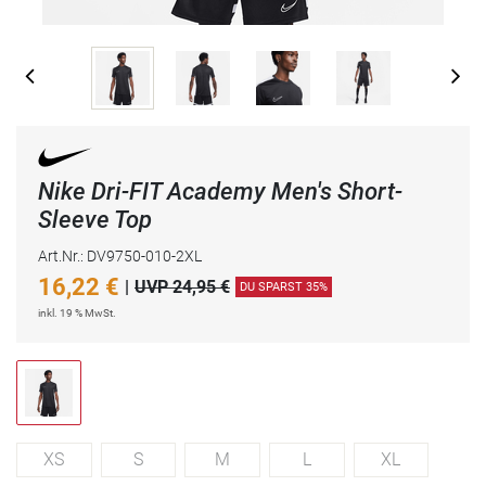
Nike Dri-FIT Academy Men's Short-
Sleeve Top
Art.Nr.: DV9750-010-2XL
16,22
€
|
UVP 24,95 €
DU SPARST 35%
inkl. 19 % MwSt.
XS
S
M
L
XL