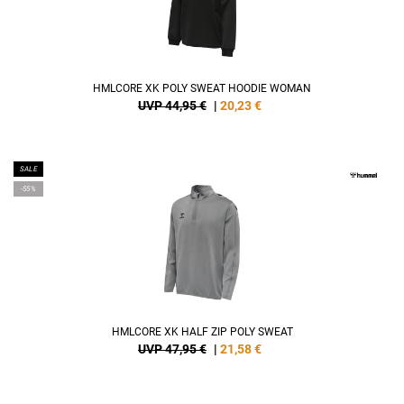
HMLCORE XK POLY SWEAT HOODIE WOMAN
UVP 44,95 €
|
20,23
€
SALE
-55%
HMLCORE XK HALF ZIP POLY SWEAT
UVP 47,95 €
|
21,58
€