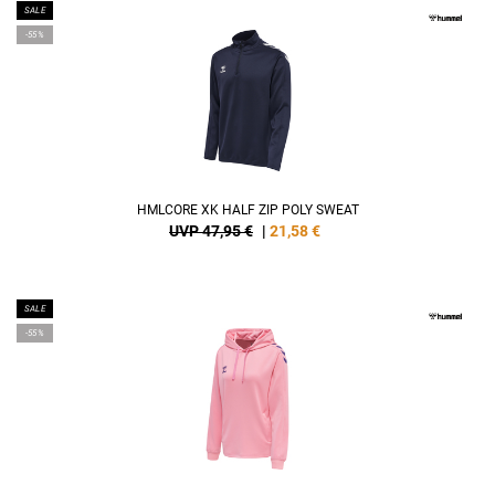
SALE
-55%
HMLCORE XK HALF ZIP POLY SWEAT
UVP 47,95 €
|
21,58
€
SALE
-55%