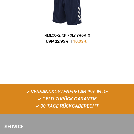
HMLCORE XK POLY SHORTS
UVP 22,95 €
|
10,33
€
VERSANDKOSTENFREI AB 99€ IN DE
GELD-ZURÜCK-GARANTIE
30 TAGE RÜCKGABERECHT
SERVICE