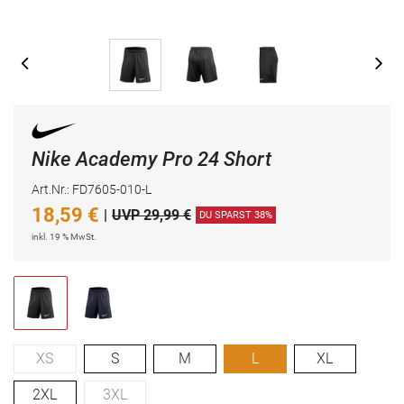
Nike Academy Pro 24 Short
Art.Nr.: FD7605-010-L
18,59
€
|
UVP 29,99 €
DU SPARST 38%
inkl. 19 % MwSt.
XS
S
M
L
XL
2XL
3XL