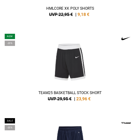
HMLCORE XK POLY SHORTS
UVP 22,95 €
|
9,18
€
NEW
-20%
TEAM25 BASKETBALL STOCK SHORT
UVP 29,95 €
|
23,96
€
SALE
-55%