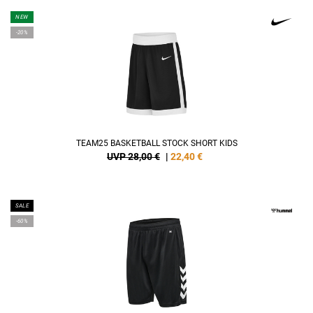
NEW
-20%
TEAM25 BASKETBALL STOCK SHORT KIDS
UVP 28,00 €
|
22,40
€
SALE
-60%