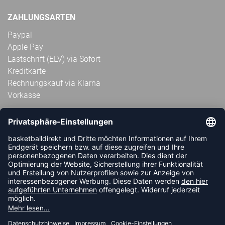
ZAHLUNGSARTEN
Paypal
Apple Pay
Lastschrift (ELV) via Sofort
Kreditkarte
Rechnungskauf via Klarna
Vorkasse
ABONNIERE JETZT DEN KOSTENLOSEN
HANDBALLDIREKT-NEWSLETTER UND VERPASSE KEINE
NEUIGKEIT ODER AKTION MEHR.
JETZT ANMELDEN
FOLLOW US