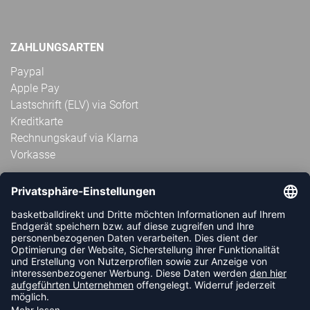
ZAHLUNGSARTEN
Paypal
Apple Pay
Lastschrift (ELV) via Sofort
Kreditkarte
Rechnungskauf via Klarna
Vorkasse
ABONNIERE JETZT DEN KOSTENLOSEN
HANDBALLDIREKT-NEWSLETTER UND VERPASSE KEINE
NEUIGKEIT ODER AKTION MEHR.
JETZT ANMELDEN
FOLLOW US