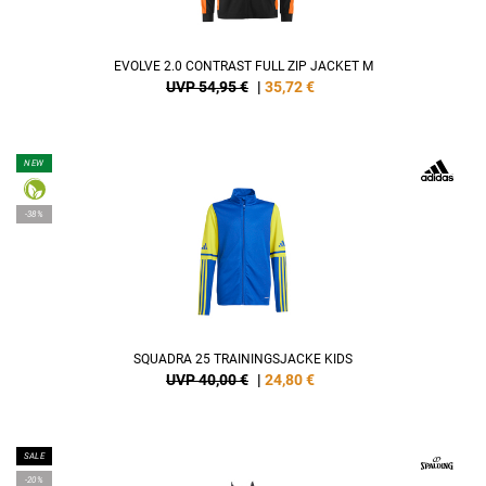
EVOLVE 2.0 CONTRAST FULL ZIP JACKET M
UVP 54,95 €
|
35,72
€
NEW
-38%
SQUADRA 25 TRAININGSJACKE KIDS
UVP 40,00 €
|
24,80
€
SALE
-20%