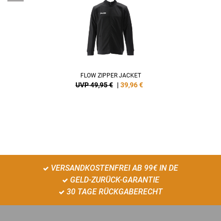
FLOW ZIPPER JACKET
UVP 49,95 €
|
39,96
€
VERSANDKOSTENFREI AB 99€ IN DE
GELD-ZURÜCK-GARANTIE
30 TAGE RÜCKGABERECHT