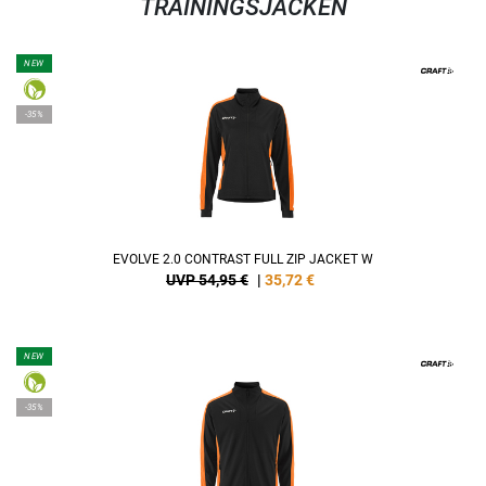
TRAININGSJACKEN
NEW
-35%
EVOLVE 2.0 CONTRAST FULL ZIP JACKET W
UVP 54,95 €
|
35,72
€
NEW
-35%