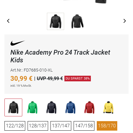
Nike Academy Pro 24 Track Jacket
Kids
Art.Nr.: FD7685-010-XL
30,99
€
|
UVP 49,99 €
DU SPARST 38%
inkl. 19 % MwSt.
122/128
128/137
137/147
147/158
158/170