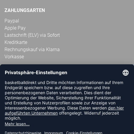
ZAHLUNGSARTEN
Paypal
Apple Pay
Lastschrift (ELV) via Sofort
Kreditkarte
Rechnungskauf via Klarna
Vorkasse
ABONNIERE JETZT DEN KOSTENLOSEN
HANDBALLDIREKT-NEWSLETTER UND VERPASSE KEINE
NEUIGKEIT ODER AKTION MEHR.
JETZT ANMELDEN
FOLLOW US