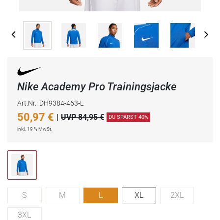
Nike Academy Pro Trainingsjacke
Art.Nr.: DH9384-463-L
50,97
€
|
UVP 84,95 €
DU SPARST 40%
inkl. 19 % MwSt.
S
M
L
XL
2XL
3XL