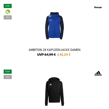
NEW
-35%
AMBITION 28 KAPUZENJACKE DAMEN
UVP 64,99 €
|
42,24
€
NEW
-35%