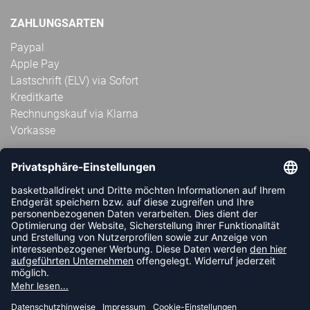
ZAHLUNGSARTEN
Paypal
Apple Pay
Lastschrift (ELV) via Sofort
Kreditkarte
Rechnungskauf via Klarna
Vorkasse
ABONNIERE JETZT DEN KOSTENLOSEN
HANDBALLDIREKT-NEWSLETTER UND VERPASSE KEINE
NEUIGKEIT ODER AKTION MEHR.
JETZT ANMELDEN
FOLLOW US