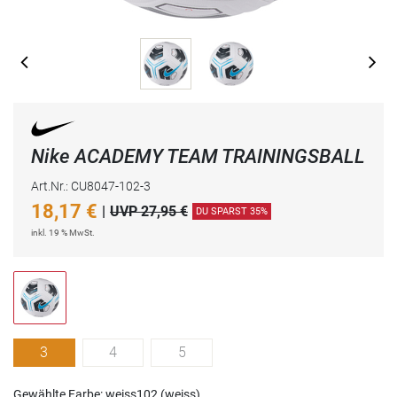
Nike ACADEMY TEAM TRAININGSBALL
Art.Nr.: CU8047-102-3
18,17
€
|
UVP 27,95 €
DU SPARST 35%
inkl. 19 % MwSt.
3
4
5
Gewählte Farbe: weiss102 (weiss)