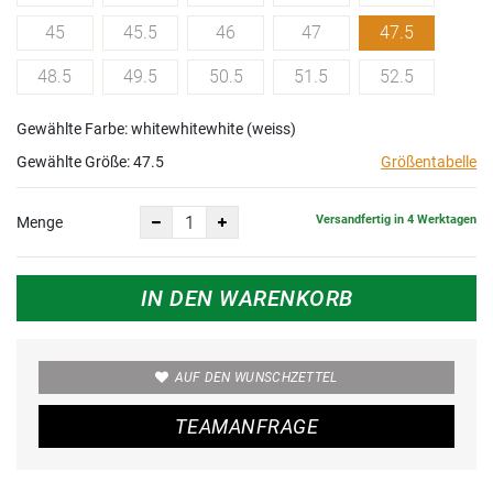
45
45.5
46
47
47.5
48.5
49.5
50.5
51.5
52.5
Gewählte Farbe: whitewhitewhite (weiss)
Gewählte Größe:
47.5
Größentabelle
Versandfertig in 4 Werktagen
Menge
IN DEN WARENKORB
AUF DEN WUNSCHZETTEL
TEAMANFRAGE