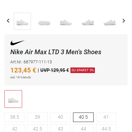
Nike Air Max LTD 3 Men's Shoes
Art.Nr.: 687977-111-13
123,45
€
|
UVP 129,95 €
DU SPARST 5%
inkl. 19 % MwSt.
38.5
39
40
40.5
41
42
42.5
43
44
44.5