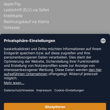
Apple Pay
Lastschrift (ELV) via Sofort
Kreditkarte
Rechnungskauf via Klarna
Vorkasse
ABONNIERE JETZT DEN KOSTENLOSEN
HANDBALLDIREKT-NEWSLETTER UND VERPASSE KEINE
NEUIGKEIT ODER AKTION MEHR.
JETZT ANMELDEN
FOLLOW US