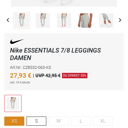
Nike ESSENTIALS 7/8 LEGGINGS
DAMEN
Art.Nr.: CZ8532-063-XS
27,93
€
|
UVP 42,95 €
DU SPARST 35%
inkl. 19 % MwSt.
XS
S
M
L
XL