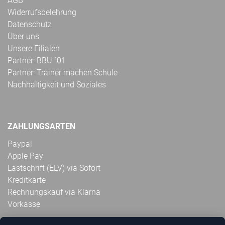
AGB
Widerrufsbelehrung
Datenschutz
Über uns
Unsere Filialen
Partner: BBU ´01
Partner: Trainer machen Schule
Nachhaltigkeit und Soziales
ZAHLUNGSARTEN
Paypal
Apple Pay
Lastschrift (ELV) via Sofort
Kreditkarte
Rechnungskauf via Klarna
Vorkasse