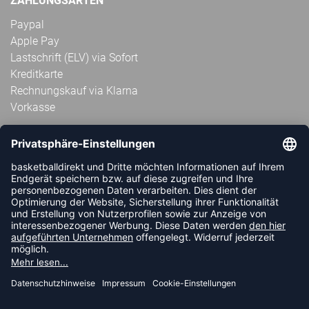
ZAHLUNGSARTEN
Paypal
Apple Pay
Lastschrift (ELV) via Sofort
Kreditkarte
Rechnungskauf via Klarna
Vorkasse
ABONNIERE JETZT DEN KOSTENLOSEN
HANDBALLDIREKT-NEWSLETTER UND VERPASSE KEINE
NEUIGKEIT ODER AKTION MEHR.
JETZT ANMELDEN
FOLLOW US