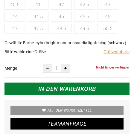
40.5
41
42
42.5
43
44
44.5
45
45.5
46
47
47.5
48.5
49.5
50.5
Gewählte Farbe: cyberbrightmandarinsundiallightening (schwarz)
Bitte wähle eine Größe
Größentabelle
Nicht länger verfügbar
Menge
IN DEN WARENKORB
AUF DEN WUNSCHZETTEL
TEAMANFRAGE