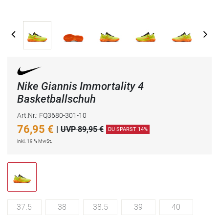
Nike Giannis Immortality 4
Basketballschuh
Art.Nr.: FQ3680-301-10
76,95
€
|
UVP 89,95 €
DU SPARST 14%
inkl. 19 % MwSt.
37.5
38
38.5
39
40