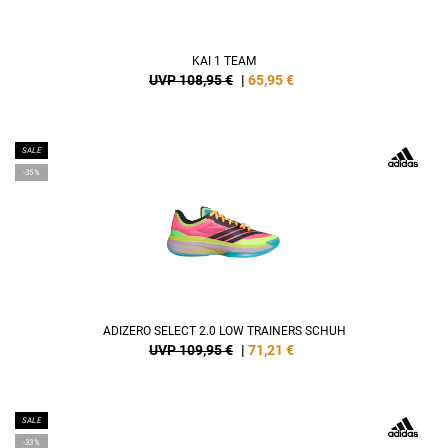
KAI 1 TEAM
UVP 108,95 €
|
65,95
€
SALE
-35%
ADIZERO SELECT 2.0 LOW TRAINERS SCHUH
UVP 109,95 €
|
71,21
€
SALE
-33%