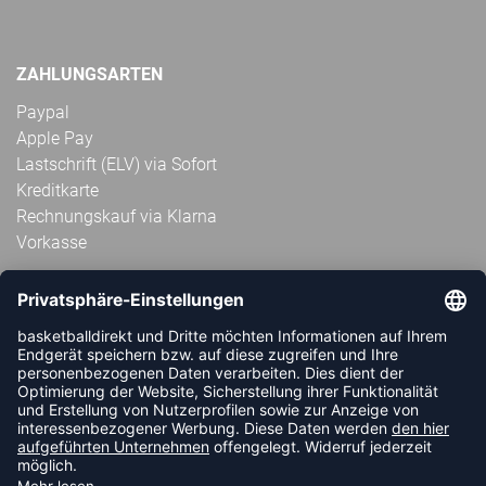
ZAHLUNGSARTEN
Paypal
Apple Pay
Lastschrift (ELV) via Sofort
Kreditkarte
Rechnungskauf via Klarna
Vorkasse
ABONNIERE JETZT DEN KOSTENLOSEN
HANDBALLDIREKT-NEWSLETTER UND VERPASSE KEINE
NEUIGKEIT ODER AKTION MEHR.
JETZT ANMELDEN
FOLLOW US