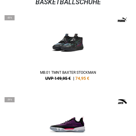
BASKETBALLSCHUHE
-50%
MB.01 TMNT BAXTER STOCKMAN
UVP 149,95 €
|
74,95
€
-39%